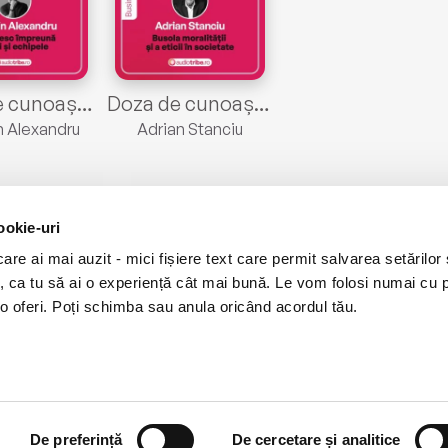
Doza de cunoaștere cu Cosmin Alexandru. Episodul 1
Doza de cunoaștere cu Adrian Stanciu. Episodul 2
 Alexandru
Adrian Stanciu
ookie-uri
re ai mai auzit - mici fișiere text care permit salvarea setărilor 
te, ca tu să ai o experiență cât mai bună. Le vom folosi numai cu
ial Media
Descarcă app-ul
o oferi. Poți schimba sau anula oricând acordul tău.
ebook
Android
kedIn
iOS
tagram
Huawei
Tok
De preferință
De cercetare și analitice