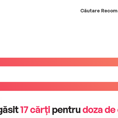
Căutare
Recom
găsit
17 cărți
pentru
doza de