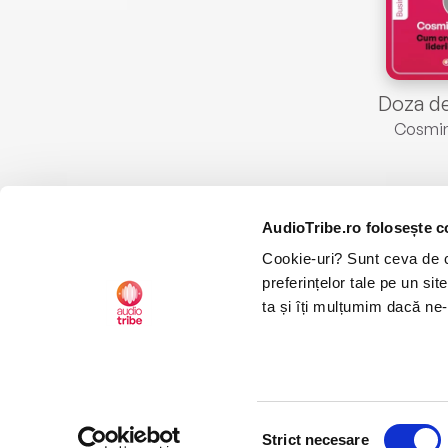
Cosmin
AudioTribe.ro folosește c
Cookie-uri? Sunt ceva de ca
preferințelor tale pe un si
AudioTribe
Soc
ta și îți mulțumim dacă ne-
Suport
Fac
Despre noi
Lin
Creează un cont
Ins
Selecția
CTRL+F2
CTRL+F2
Cum funcționează
Tik
Strict necesare