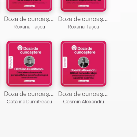
Doza de cunoaștere cu Roxana Tașcu- ADHD —Ghidul pe care nu l-ai primit. Episodul 4
Doza de cunoaștere cu Roxana Tașcu- ADHD —Ghidul pe care nu l-ai primit. Episodul 5
Roxana Tașcu
Roxana Tașcu
Doza de cunoaștere cu Cătălina Dumitrescu- Când stresul ne rescrie personalitate: povestea biologică a narcisismului
Doza de cunoaștere cu Cosmin Alexandru. Episodul 2
Cătălina Dumitrescu
Cosmin Alexandru