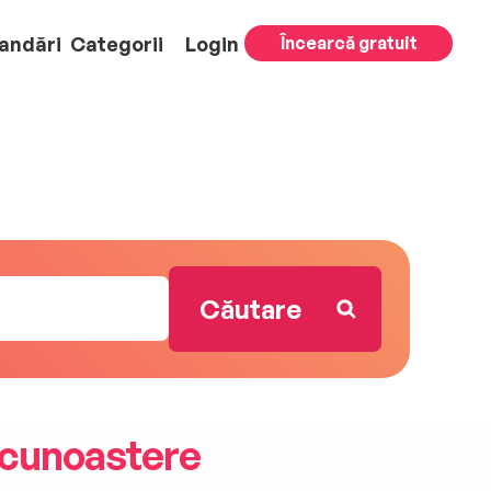
andări
Categorii
Login
Încearcă gratuit
 cunoastere