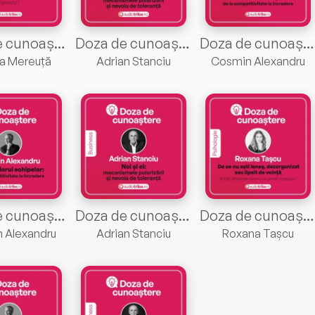
Doza de cunoaștere cu Monica Mereuță. Episodul 1. Reglarea Emoțională
Doza de cunoaștere cu Adrian Stanciu. Episodul 3
Doza de cunoaștere cu Cosmin Alexandru. Episodul 4
a Mereuță
Adrian Stanciu
Cosmin Alexandru
Doza de cunoaștere cu Cosmin Alexandru. Episodul 4
Doza de cunoaștere cu Adrian Stanciu. Episodul 3
Doza de cunoaștere cu Roxana Tașcu- ADHD —Ghidul pe care nu l-ai primit. Episodul 1
 Alexandru
Adrian Stanciu
Roxana Tașcu