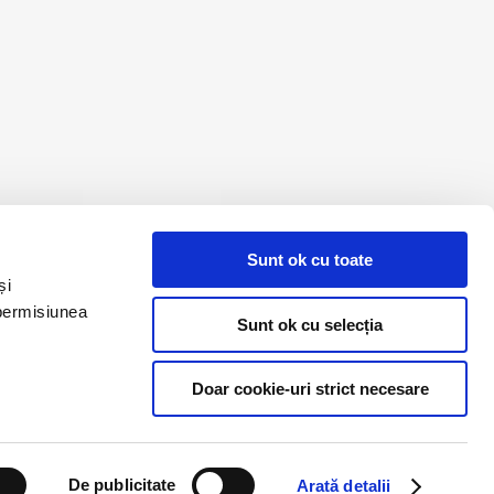
Sunt ok cu toate
și
 permisiunea
Sunt ok cu selecția
Legal
ANPC
Doar cookie-uri strict necesare
Politica de confidențialitate
Politica de cookie
Termeni și condiții
De publicitate
Arată detalii