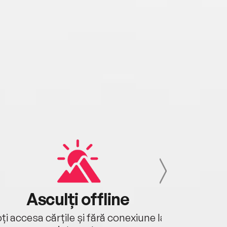
Asculți offline
Aj
ți accesa cărțile și fără conexiune la
Ascultă a