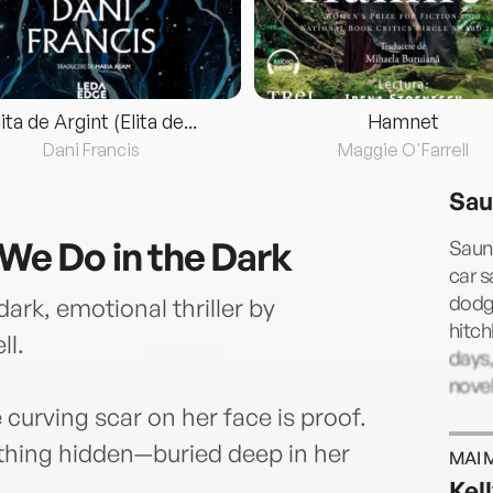
lita de Argint (Elita de...
Hamnet
Dani Francis
Maggie O'Farrell
Sau
 We Do in the Dark
Saund
car s
dodge
dark, emotional thriller by
hitch
ll.
days,
novel
urving scar on her face is proof.
thing hidden—buried deep in her
MAI 
Kel