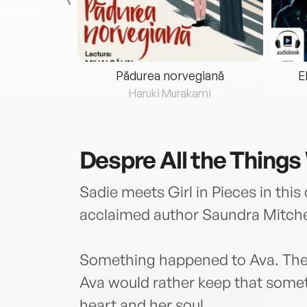
eria...
Pădurea norvegiană
E
ris
Haruki Murakami
Despre
All the Things
Sadie meets Girl in Pieces in this 
acclaimed author Saundra Mitche
Something happened to Ava. The c
Ava would rather keep that some
heart and her soul.