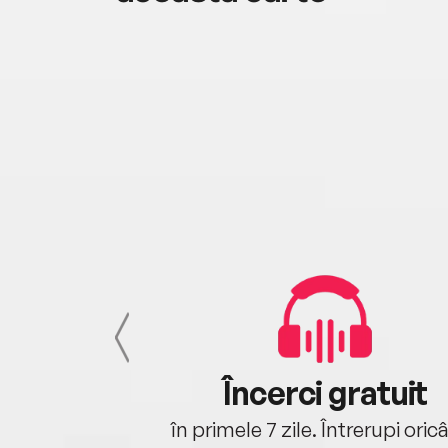
cu tine
Încerci gratuit
oriunde ești.
în primele 7 zile. Întrerupi oric