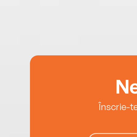
Ne
Înscrie-t