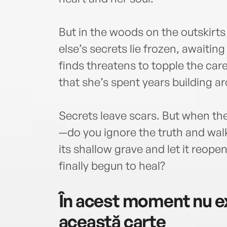
But in the woods on the outskirt
else’s secrets lie frozen, awaiti
finds threatens to topple the car
that she’s spent years building a
Secrets leave scars. But when the
—do you ignore the truth and wal
its shallow grave and let it reo
finally begun to heal?
În acest moment nu ex
această carte