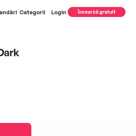
andări
Categorii
Login
Încearcă gratuit
 Dark