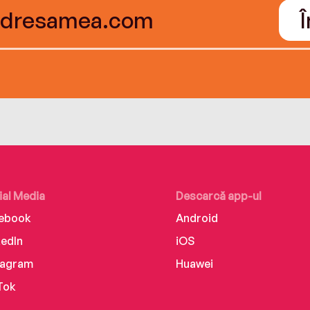
ial Media
Descarcă app-ul
ebook
Android
kedIn
iOS
tagram
Huawei
Tok