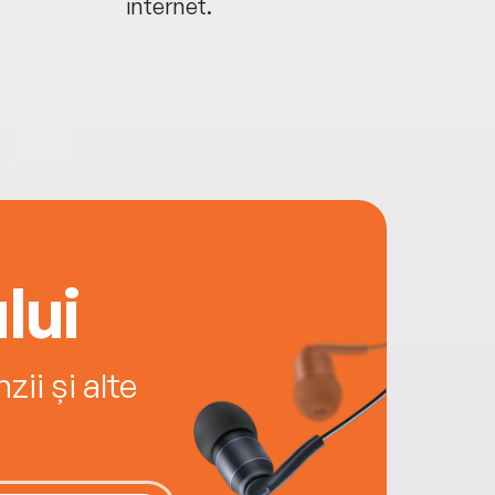
internet.
lui
ii și alte