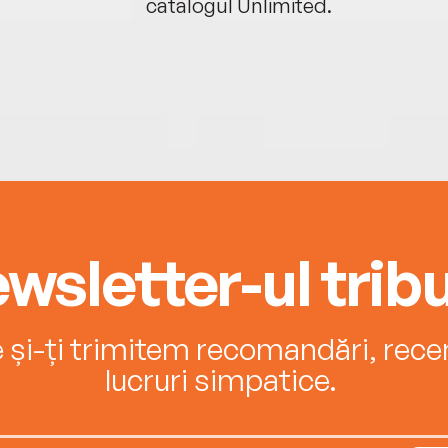
catalogul Unlimited.
wsletter-ul tribu
e și-ți trimitem recomandări, recenz
lucruri simpatice.