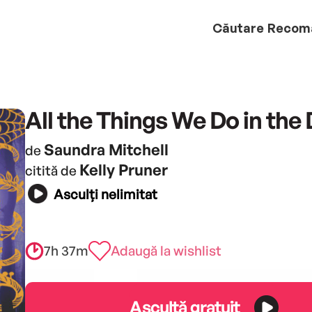
Căutare
Recom
All the Things We Do in the
Saundra Mitchell
de
Kelly Pruner
citită de
Asculți nelimitat
7h 37m
Adaugă la wishlist
Ascultă gratuit