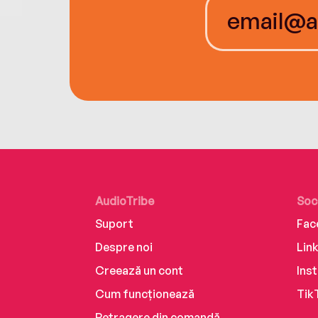
AudioTribe
Soc
Suport
Fac
Despre noi
Lin
Creează un cont
Ins
Cum funcționează
Tik
Retragere din comandă