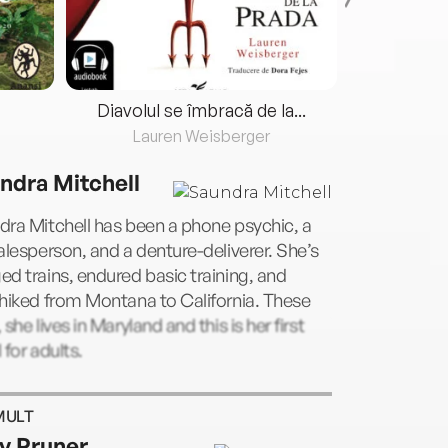
Diavolul se îmbracă de la...
Lauren Weisberger
Fre
ndra Mitchell
ra Mitchell has been a phone psychic, a
alesperson, and a denture-deliverer. She’s
d trains, endured basic training, and
hiked from Montana to California. These
 she lives in Maryland and this is her first
 for adults.
MULT
ly Pruner