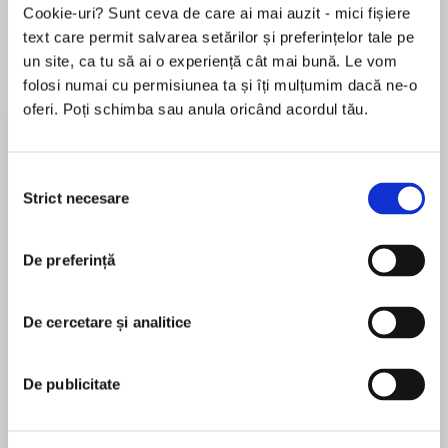
Cookie-uri? Sunt ceva de care ai mai auzit - mici fișiere
text care permit salvarea setărilor și preferințelor tale pe
un site, ca tu să ai o experiență cât mai bună. Le vom
Despre
carte
folosi numai cu permisiunea ta și îți mulțumim dacă ne-o
oferi. Poți schimba sau anula oricând acordul tău.
When you gamble at love . . .
When Hugh Deveraux discovers his newly
Selecția
inherited earldom is bankrupt, he sets about
Strict necesare
consimțământului
rebuilding the family fortune—in the gaming
MAI MULT
hells of London. But the most daring wager he
De preferință
În acest moment nu există recenzii
takes isn’t at cards. A wealthy tradesman
pentru această carte
makes a tantalizing offer: marry the man’s
spinster daughter and Hugh’s debts will be paid
De cercetare și analitice
Caroline Linden
and his fortune made. The only catch is that she
must never know about their agreement . . .
Caroline Linden knew from an early age she was a
De publicitate
reader, not a writer. She earned a math degree
You risk losing your heart . . .
from Harvard University and wrote computer