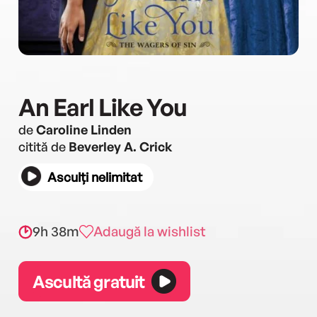
An Earl Like You
de
Caroline Linden
citită de
Beverley A. Crick
Asculți nelimitat
9h 38m
Adaugă la wishlist
Ascultă gratuit