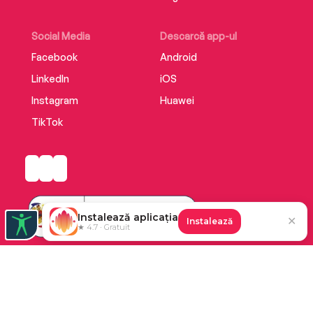
Social Media
Descarcă app-ul
Facebook
Android
LinkedIn
iOS
Instagram
Huawei
TikTok
Instalează aplicația
✕
Instalează
★ 4.7 · Gratuit