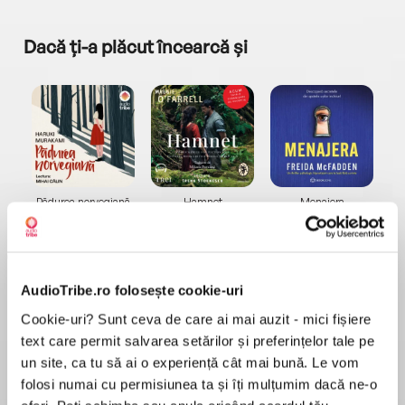
Dacă ți-a plăcut încearcă și
a...
Pădurea norvegiană
Hamnet
Menajera
I
Haruki Murakami
Maggie O'Farrell
Freida McFadden
AudioTribe.ro folosește cookie-uri
Cookie-uri? Sunt ceva de care ai mai auzit - mici fișiere
text care permit salvarea setărilor și preferințelor tale pe
un site, ca tu să ai o experiență cât mai bună. Le vom
Elita de Argint (Elita
Diavolul se îmbracă de
Migdală
de...
la...
Dani Francis
Lauren Weisberger
Sohn Won-pyung
folosi numai cu permisiunea ta și îți mulțumim dacă ne-o