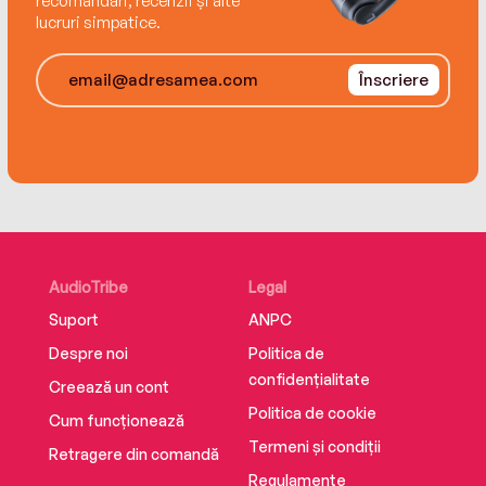
recomandări, recenzii și alte
lucruri simpatice.
Înscriere
AudioTribe
Legal
Suport
ANPC
Despre noi
Politica de
confidențialitate
Creează un cont
Politica de cookie
Cum funcționează
Termeni și condiții
Retragere din comandă
Regulamente