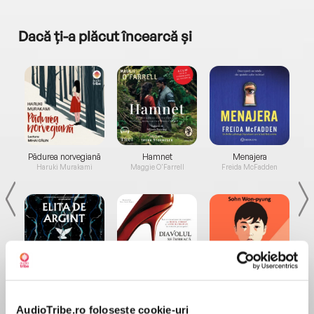
Dacă ți-a plăcut încearcă și
a...
Pădurea norvegiană
Hamnet
Menajera
I
Haruki Murakami
Maggie O'Farrell
Freida McFadden
Elita de Argint (Elita
Diavolul se îmbracă de
Migdală
de...
la...
Dani Francis
Lauren Weisberger
Sohn Won-pyung
AudioTribe.ro folosește cookie-uri