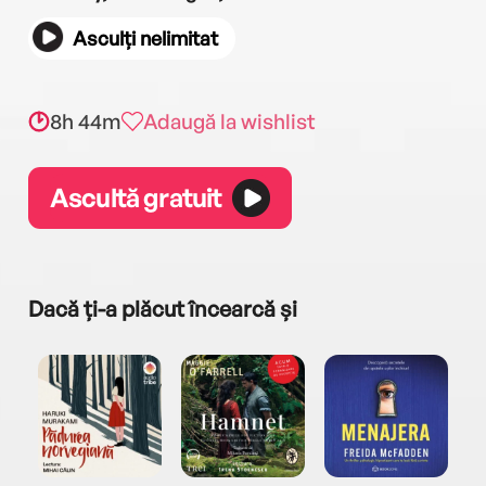
Asculți nelimitat
8h 44m
Adaugă la wishlist
Ascultă gratuit
Dacă ți-a plăcut încearcă și