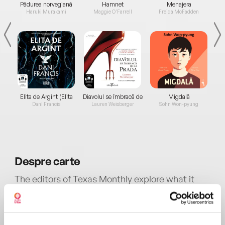
a...
Pădurea norvegiană
Hamnet
Menajera
I
Haruki Murakami
Maggie O'Farrell
Freida McFadden
Elita de Argint (Elita
Diavolul se îmbracă de
Migdală
de...
la...
Dani Francis
Lauren Weisberger
Sohn Won-pyung
Despre
carte
The editors of Texas Monthly explore what it
means to be a Texan in this anthology packed
with essays, reportage, recipes, and
recommendations from their renowned list of