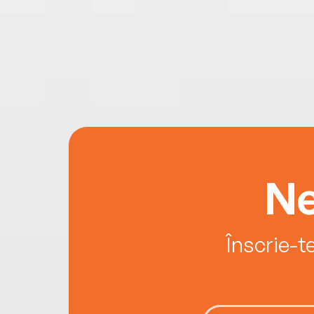
Ne
Înscrie-t