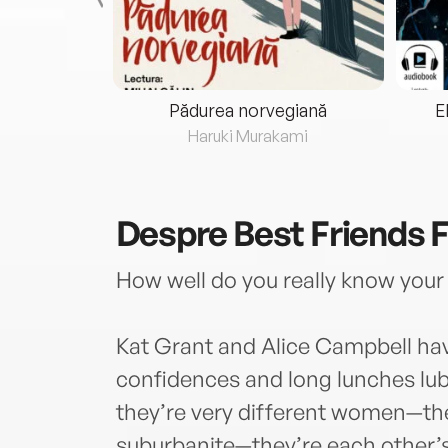
eria...
Pădurea norvegiană
E
ris
Haruki Murakami
Despre
Best Friends 
How well do you really know your 
Kat Grant and Alice Campbell hav
confidences and long lunches lu
they’re very different women—the 
suburbanite—they’re each other’s