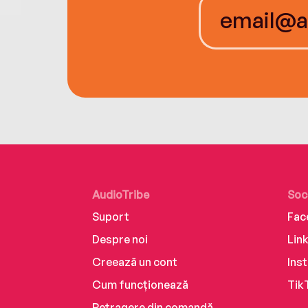
AudioTribe
Soc
Suport
Fac
Despre noi
Lin
Creează un cont
Ins
Cum funcționează
Tik
Retragere din comandă