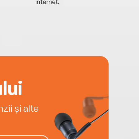
internet.
lui
ii și alte