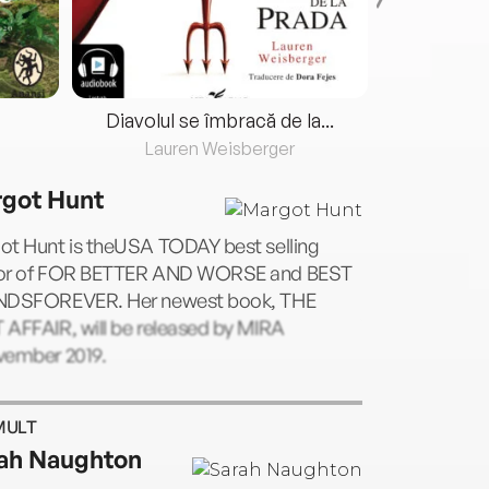
Diavolul se îmbracă de la...
Lauren Weisberger
Fre
got Hunt
ot Hunt is theUSA TODAY best selling
or of FOR BETTER AND WORSE and BEST
NDSFOREVER. Her newest book, THE
 AFFAIR, will be released by MIRA
vember 2019.
MULT
ah Naughton