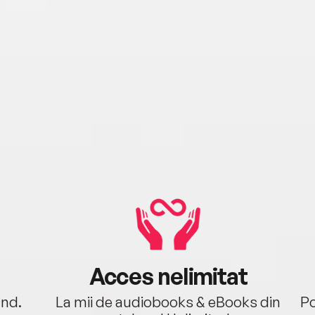
Acces nelimitat
ând.
La mii de audiobooks & eBooks din
Po