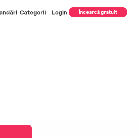
andări
Categorii
Login
Încearcă gratuit