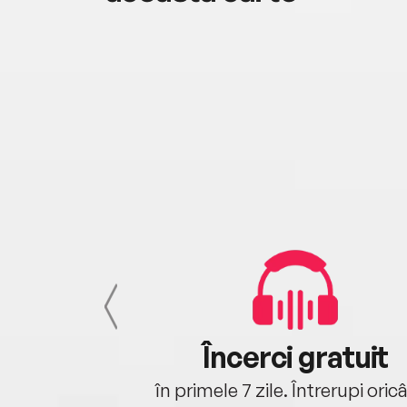
cu tine
Încerci gratuit
oriunde ești.
în primele 7 zile. Întrerupi oric