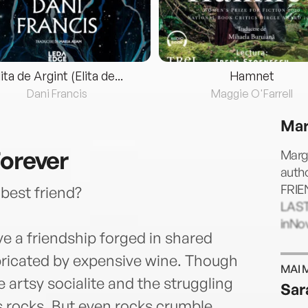
lita de Argint (Elita de...
Hamnet
Dani Francis
Maggie O'Farrell
Mar
Forever
Marg
auth
FRIE
best friend?
LAST
inNo
e a friendship forged in shared
bricated by expensive wine. Though
MAI 
artsy socialite and the struggling
Sar
 rocks. But even rocks crumble