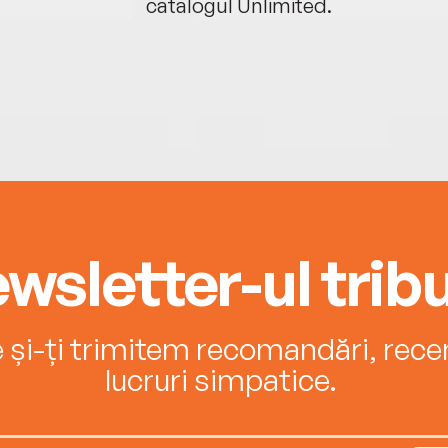
catalogul Unlimited.
wsletter-ul tribu
e și-ți trimitem recomandări, recenz
lucruri simpatice.