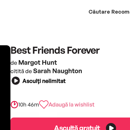
Căutare
Recom
Best Friends Forever
Margot Hunt
de
Sarah Naughton
citită de
Asculți nelimitat
10h 46m
Adaugă la wishlist
Ascultă gratuit