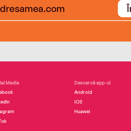
ial Media
Descarcă app-ul
ebook
Android
kedIn
iOS
tagram
Huawei
Tok