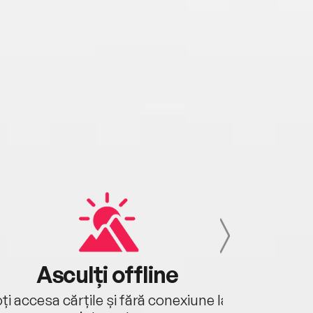
Asculți offline
Aj
ți accesa cărțile și fără conexiune la
Ascultă a