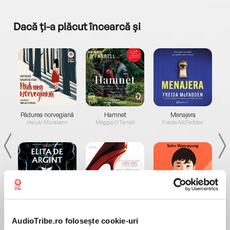
Dacă ți-a plăcut încearcă și
a...
Pădurea norvegiană
Hamnet
Menajera
I
Haruki Murakami
Maggie O'Farrell
Freida McFadden
Elita de Argint (Elita
Diavolul se îmbracă de
Migdală
de...
la...
Dani Francis
Lauren Weisberger
Sohn Won-pyung
AudioTribe.ro folosește cookie-uri