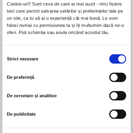
Cookie-uri? Sunt ceva de care ai mai auzit - mici fișiere
text care permit salvarea setărilor și preferințelor tale pe
un site, ca tu să ai o experiență cât mai bună. Le vom
Despre
carte
folosi numai cu permisiunea ta și îți mulțumim dacă ne-o
oferi. Poți schimba sau anula oricând acordul tău.
In Black Horizon, a riveting and timely thriller
drawn from tomorrow's headlines, New York
Times bestselling author James Grippando
Selecția
brings back popular Miami criminal defense
Strict necesare
consimțământului
attorney Jack Swyteck in an international case
MAI MULT
involving a devastating oil spill that pits him
De preferință
În acest moment nu există recenzii
against his most villainous adversaries yet.
pentru această carte
Three summers after the Deepwater Horizon
De cercetare și analitice
James Grippando
catastrophe, oil is again spewing into the ocean
—from a drilling explosion in Cuban waters sixty
James Grippando is a New York Times bestselling
De publicitate
miles off the Florida Keys, creating a politically
author with more than thirty books to his credit,
complex and volatile situation. Representing an
including those in his acclaimed series featuring
American woman whose Cuban husband was