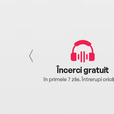
cu tine
Încerci gratuit
oriunde ești.
în primele 7 zile. Întrerupi oric