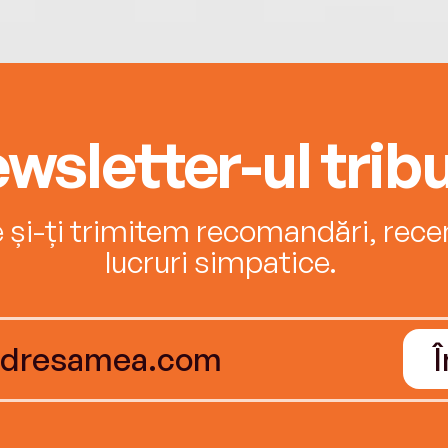
wsletter-ul tribu
e și-ți trimitem recomandări, recenz
lucruri simpatice.