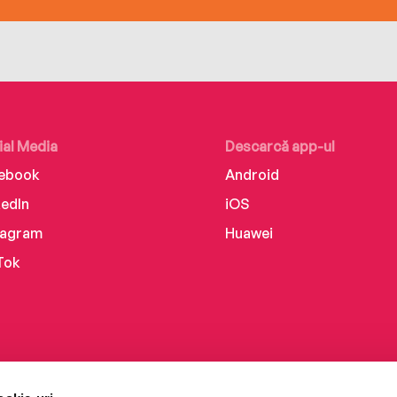
ial Media
Descarcă app-ul
ebook
Android
kedIn
iOS
tagram
Huawei
Tok