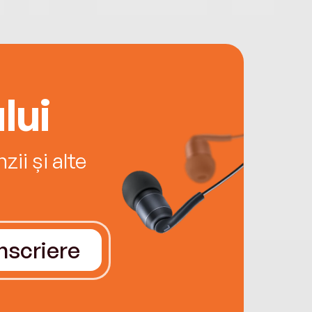
lui
ii și alte
Înscriere