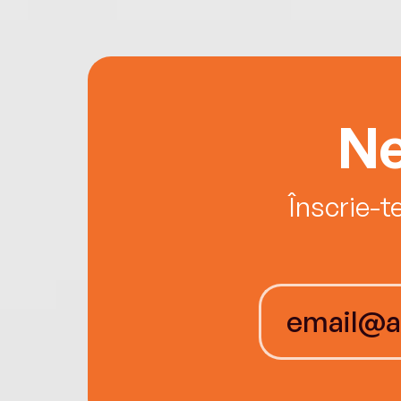
Ne
Înscrie-t