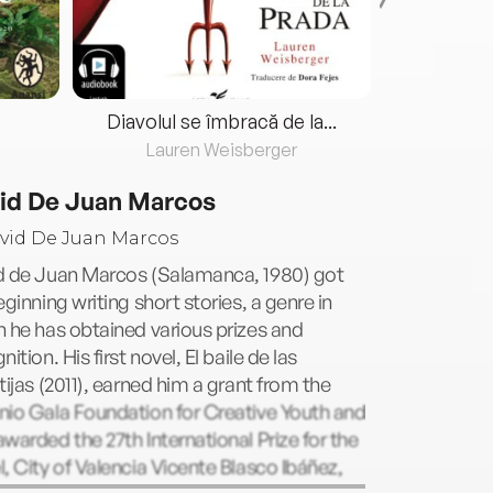
Diavolul se îmbracă de la...
Lauren Weisberger
Fre
id De Juan Marcos
d de Juan Marcos (Salamanca, 1980) got
eginning writing short stories, a genre in
 he has obtained various prizes and
nition. His first novel, El baile de las
tijas (2011), earned him a grant from the
nio Gala Foundation for Creative Youth and
warded the 27th International Prize for the
, City of Valencia Vicente Blasco Ibáñez,