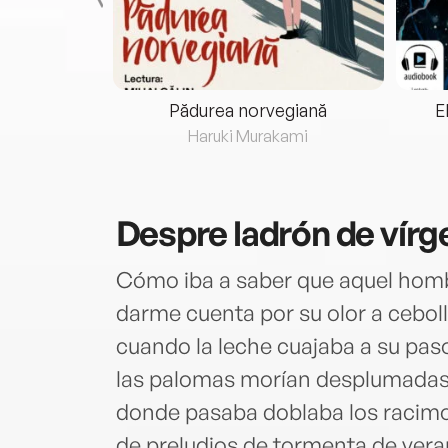
eria...
Pădurea norvegiană
E
ris
Haruki Murakami
Despre
ladrón de vír
Cómo iba a saber que aquel hombr
darme cuenta por su olor a cebol
cuando la leche cuajaba a su pas
las palomas morían desplumadas po
donde pasaba doblaba los racimo
de preludios de tormenta de ver