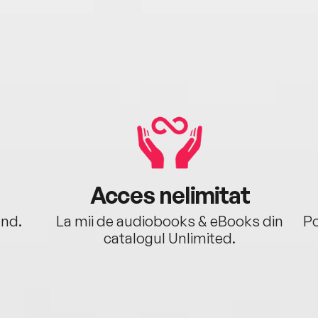
Acces nelimitat
ând.
La mii de audiobooks & eBooks din
Po
catalogul Unlimited.