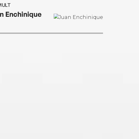
ly making him a public and critical success.
MULT
n Enchinique