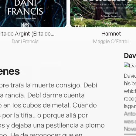
lita de Argint (Elita de...
Hamnet
Dani Francis
Maggie O'Farrell
Dav
genes
Davi
his b
e traía la muerte consigo. Debí
which
la rancia. Debí darme cuenta
recog
o en los cubos de metal. Cuando
lagar
Anto
r la tiña,, o porque allá por
was a
s y dejaba una pestilencia a plomo
Novel
ano. He de reconocer que en