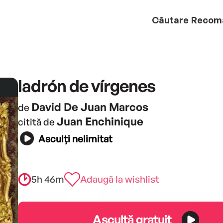
Căutare
Recom
ladrón de vírgenes
David De Juan Marcos
de
Juan Enchinique
citită de
Asculți nelimitat
5h 46m
Adaugă la wishlist
Ascultă gratuit