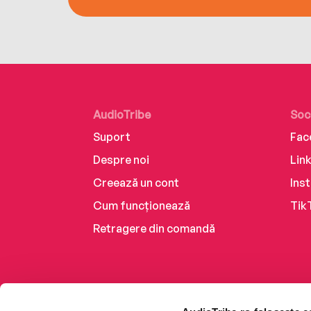
AudioTribe
Soc
Suport
Fac
Despre noi
Lin
Creează un cont
Ins
Cum funcționează
Tik
Retragere din comandă