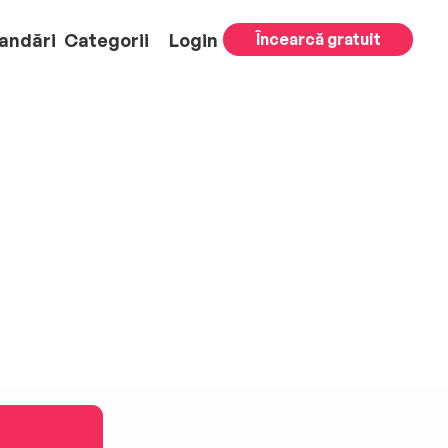
andări
Categorii
Login
Încearcă gratuit