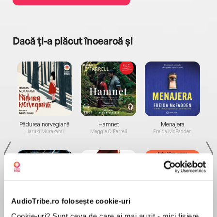
Dacă ți-a plăcut încearcă și
a...
Pădurea norvegiană
Hamnet
Menajera
I
Haruki Murakami
Maggie O'Farrell
Freida McFadden
AudioTribe.ro folosește cookie-uri
Elita de Argint (Elita
Diavolul se îmbracă de
Migdală
Cookie-uri? Sunt ceva de care ai mai auzit - mici fișiere