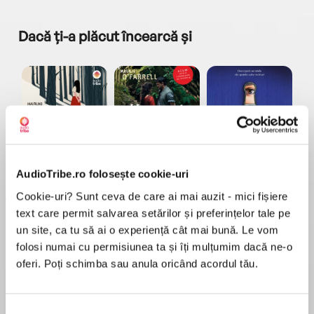
Dacă ți-a plăcut încearcă și
a...
Pădurea norvegiană
Hamnet
Menajera
I
Haruki Murakami
Maggie O'Farrell
Freida McFadden
AudioTribe.ro folosește cookie-uri
Cookie-uri? Sunt ceva de care ai mai auzit - mici fișiere
text care permit salvarea setărilor și preferințelor tale pe
un site, ca tu să ai o experiență cât mai bună. Le vom
folosi numai cu permisiunea ta și îți mulțumim dacă ne-o
oferi. Poți schimba sau anula oricând acordul tău.
Elita de Argint (Elita
Diavolul se îmbracă de
Migdală
de...
la...
Dani Francis
Lauren Weisberger
Sohn Won-pyung
Selecția