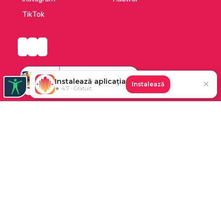
TikTok
Instalează aplicația
✕
Instalează
★ 4.7 · Gratuit
Platforma de audiobooks și books a Cărturești.
©2026 Nemo EPG SRL. Toate drepturile rezervate.