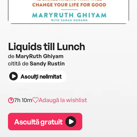
Liquids till Lunch
de
MaryRuth Ghiyam
citită de
Sandy Rustin
Asculți nelimitat
7h 10m
Adaugă la wishlist
Ascultă gratuit