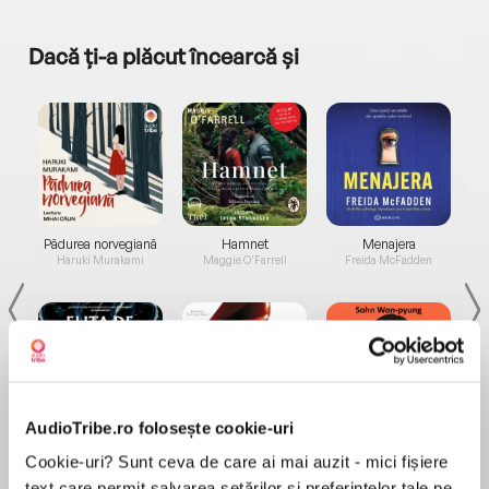
Dacă ți-a plăcut încearcă și
a...
Pădurea norvegiană
Hamnet
Menajera
I
Haruki Murakami
Maggie O'Farrell
Freida McFadden
AudioTribe.ro folosește cookie-uri
Elita de Argint (Elita
Diavolul se îmbracă de
Migdală
de...
la...
Cookie-uri? Sunt ceva de care ai mai auzit - mici fișiere
Dani Francis
Lauren Weisberger
Sohn Won-pyung
text care permit salvarea setărilor și preferințelor tale pe