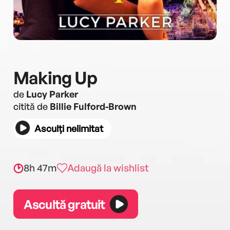
Making Up
de
Lucy Parker
citită de
Billie Fulford-Brown
Asculți nelimitat
8h 47m
Adaugă la wishlist
Ascultă gratuit