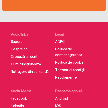
Trix. Their past is a constant barrier between
them.
It seems hopeless.
Utterly impossible.
AudioTribe
Legal
Suport
ANPC
And yet…
Despre noi
Politica de
confidențialitate
Creează un cont
Politica de cookie
Cum funcționează
Termeni și condiții
Retragere din comandă
Regulamente
Social Media
Descarcă app-ul
Facebook
Android
LinkedIn
iOS