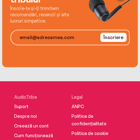
Înscrie-te și-ți trimitem
recomandări, recenzii și alte
lucruri simpatice.
Înscriere
AudioTribe
Legal
Suport
ANPC
Despre noi
Politica de
confidențialitate
Creează un cont
Politica de cookie
Cum funcționează