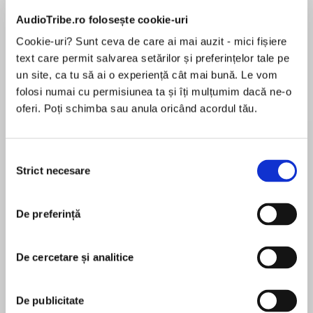
AudioTribe.ro folosește cookie-uri
Cookie-uri? Sunt ceva de care ai mai auzit - mici fișiere
Despre
carte
text care permit salvarea setărilor și preferințelor tale pe
un site, ca tu să ai o experiență cât mai bună. Le vom
Former Navy SEAL Joe Harris nearly died—twice
folosi numai cu permisiunea ta și îți mulțumim dacă ne-o
—on a medevac helo after being blown up by an
oferi. Poți schimba sau anula oricând acordul tău.
IED. He’s not moving too great these days, but if
there was ever a woman designed to jump start
a man’s hormones, it would be his new
Selecția
MAI MULT
neighbor.
Strict necesare
consimțământului
În acest moment nu există recenzii
pentru această carte
Meeting Isabel—loving Isabel—brought Joe back
De preferință
to life.
Isabel Delvaux came from one of America’s
De cercetare și analitice
Lisa Marie Rice
foremost political dynasties, until the greatest
terrorist attack since 9/11 killed her entire family.
Lisa Marie Rice is a virtual woman who exists only
De publicitate
She barely survived the Washington Massacre,
at the keyboard when writing erotic romance. She