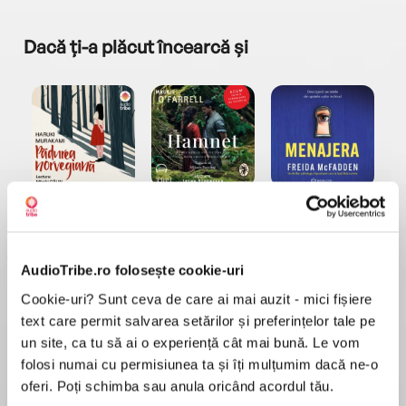
Dacă ți-a plăcut încearcă și
a...
Pădurea norvegiană
Hamnet
Menajera
I
Haruki Murakami
Maggie O'Farrell
Freida McFadden
AudioTribe.ro folosește cookie-uri
Cookie-uri? Sunt ceva de care ai mai auzit - mici fișiere
text care permit salvarea setărilor și preferințelor tale pe
un site, ca tu să ai o experiență cât mai bună. Le vom
folosi numai cu permisiunea ta și îți mulțumim dacă ne-o
Elita de Argint (Elita
Diavolul se îmbracă de
Migdală
de...
la...
Dani Francis
Lauren Weisberger
Sohn Won-pyung
oferi. Poți schimba sau anula oricând acordul tău.