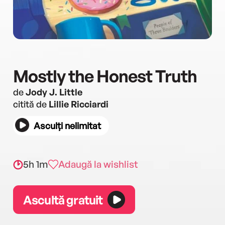
Mostly the Honest Truth
de
Jody J. Little
citită de
Lillie Ricciardi
Asculți nelimitat
5h 1m
Adaugă la wishlist
Ascultă gratuit