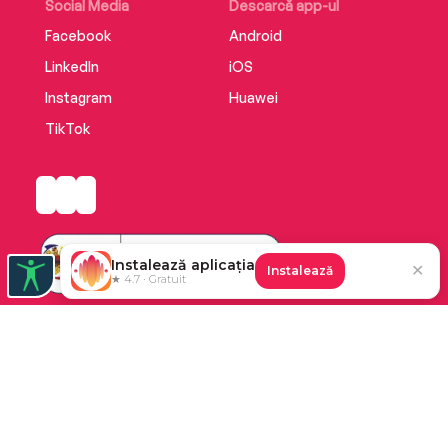
Social Media
Descarcă app-ul
Facebook
Android
LinkedIn
iOS
Instagram
Huawei
TikTok
Instalează aplicația
✕
Instalează
★ 4.7 · Gratuit