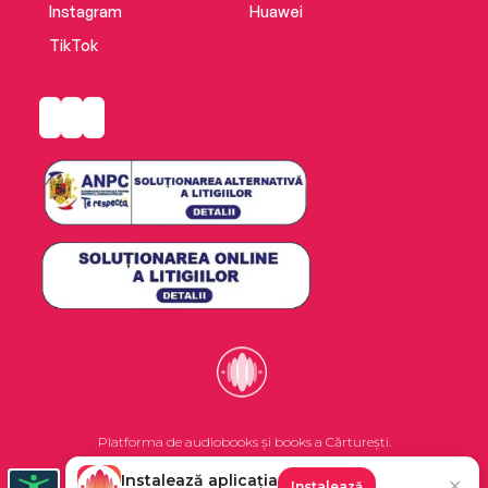
Instagram
Huawei
TikTok
Platforma de audiobooks și books a Cărturești.
Instalează aplicația
✕
Instalează