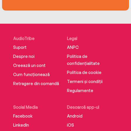
participate has never been more crucial. This
book is her call to arms for those who know that
now is the time for us to act.
Supplemental enhancement PDF accompanies
AudioTribe
Legal
the audiobook.
Suport
ANPC
Despre noi
Politica de
confidențialitate
Creează un cont
Politica de cookie
Cum funcționează
Termeni și condiții
Retragere din comandă
Regulamente
Social Media
Descarcă app-ul
Facebook
Android
LinkedIn
iOS