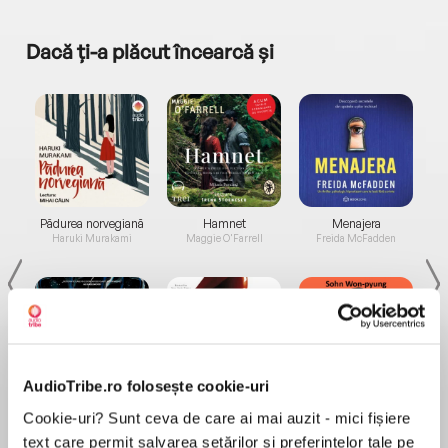
Dacă ți-a plăcut încearcă și
a...
Pădurea norvegiană
Hamnet
Menajera
I
Haruki Murakami
Maggie O'Farrell
Freida McFadden
AudioTribe.ro folosește cookie-uri
Elita de Argint (Elita
Diavolul se îmbracă de
Migdală
Cookie-uri? Sunt ceva de care ai mai auzit - mici fișiere
de...
la...
Dani Francis
Lauren Weisberger
Sohn Won-pyung
text care permit salvarea setărilor și preferințelor tale pe