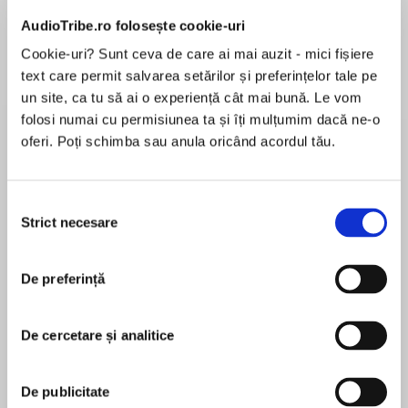
AudioTribe.ro folosește cookie-uri
Cookie-uri? Sunt ceva de care ai mai auzit - mici fișiere
Despre
carte
text care permit salvarea setărilor și preferințelor tale pe
un site, ca tu să ai o experiență cât mai bună. Le vom
Maridos y mujeres. Madres e hijas. El pasado y
folosi numai cu permisiunea ta și îți mulțumim dacă ne-o
el futuro. La autora del afamado Flores cortadas
oferi. Poți schimba sau anula oricând acordul tău.
vuelve con un electrizante thriller, muy complejo
emocionalmente y que sumergirá a su
protagonista en las oscuras profundidades de
Selecția
MAI MULT
un caso que puede destruirle. El
Strict necesare
consimțământului
În acest moment nu există recenzii
descubrimiento de un asesinato en una obra
pentru această carte
abandonada conduce a Will Trent y al Georgia
De preferință
Bureau of Investigation a un caso que se vuelve
Karin Slaughter
más peligroso cuando el cadáver es
identificado como el de un expolicía. Tras hacer
De cercetare și analitice
Karin Slaughter is one of the world's most popular
la autopsia, Sara Linto —la nueva forense del
storytellers. She is the #1 New York Times
GBI y amante de Will— descubre que la ingente
bestselling author of more than twenty-five
De publicitate
cantidad de sangre encontrada no pertenece a