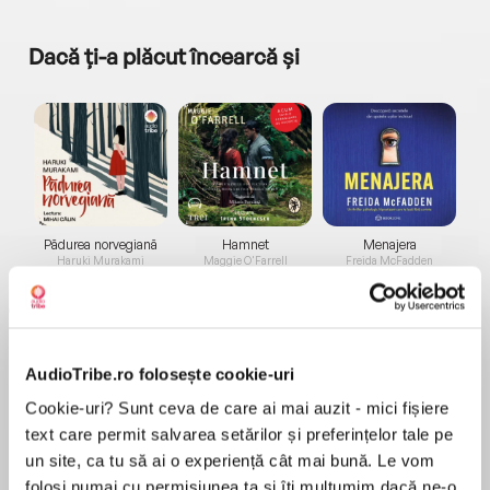
Dacă ți-a plăcut încearcă și
a...
Pădurea norvegiană
Hamnet
Menajera
I
Haruki Murakami
Maggie O'Farrell
Freida McFadden
AudioTribe.ro folosește cookie-uri
Cookie-uri? Sunt ceva de care ai mai auzit - mici fișiere
text care permit salvarea setărilor și preferințelor tale pe
Elita de Argint (Elita
Diavolul se îmbracă de
Migdală
un site, ca tu să ai o experiență cât mai bună. Le vom
de...
la...
Dani Francis
Lauren Weisberger
Sohn Won-pyung
folosi numai cu permisiunea ta și îți mulțumim dacă ne-o