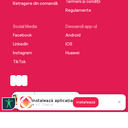
Termeni și condiții
Retragere din comandă
Regulamente
Social Media
Descarcă app-ul
Facebook
Android
LinkedIn
iOS
Instagram
Huawei
TikTok
Instalează aplicația
✕
Instalează
★ 4.7 · Gratuit