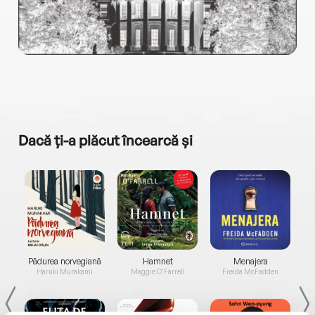
Dacă ți-a plăcut încearcă și
a...
Pădurea norvegiană
Hamnet
Menajera
I
Haruki Murakami
Maggie O'Farrell
Freida McFadden