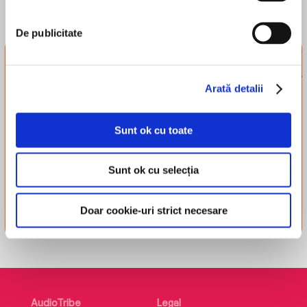
De publicitate
Newsletter-ul
tribului
Arată detalii
Înscrie-te și-ți trimitem
recomandări, recenzii și alte
Sunt ok cu toate
lucruri simpatice.
Sunt ok cu selecția
Înscriere
Doar cookie-uri strict necesare
AudioTribe
Legal