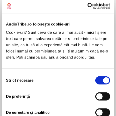
AudioTribe.ro folosește cookie-uri
Elita de Argint (Elita
Diavolul se îmbracă de
Migdală
de...
la...
Dani Francis
Lauren Weisberger
Sohn Won-pyung
Cookie-uri? Sunt ceva de care ai mai auzit - mici fișiere
text care permit salvarea setărilor și preferințelor tale pe
un site, ca tu să ai o experiență cât mai bună. Le vom
folosi numai cu permisiunea ta și îți mulțumim dacă ne-o
oferi. Poți schimba sau anula oricând acordul tău.
Despre
carte
MAI MULT
Selecția
În acest moment nu există recenzii
Strict necesare
consimțământului
pentru această carte
De preferință
De cercetare și analitice