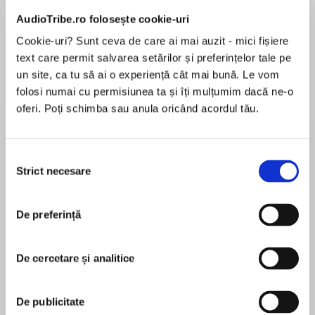
Elita de Argint (Elita
Diavolul se îmbracă de
Migdală
AudioTribe.ro folosește cookie-uri
de...
la...
Dani Francis
Lauren Weisberger
Sohn Won-pyung
Cookie-uri? Sunt ceva de care ai mai auzit - mici fișiere
text care permit salvarea setărilor și preferințelor tale pe
un site, ca tu să ai o experiență cât mai bună. Le vom
folosi numai cu permisiunea ta și îți mulțumim dacă ne-o
Despre
carte
oferi. Poți schimba sau anula oricând acordul tău.
Para las muchachas que fuimos, para la
muchacha que fui, para las muchachas de todo
Selecția
el mundo que son como nosotras solíamos ser.
Strict necesare
consimțământului
Para las muchachas que nunca se vieron
reflejadas en los libros. Para las muchachas
De preferință
MAI MULT
ordinarias.
În acest moment nu există recenzii
pentru această carte
Jaquira Díaz siempre se encontró entre
De cercetare și analitice
extremos en lugares permeados por la
Jaquira Diaz
violencia. A pesar de añorar tener una familia
unida y un hogar seguro, éstos eran difíciles de
De publicitate
Jaquira Díaz was born in Puerto Rico. Her work