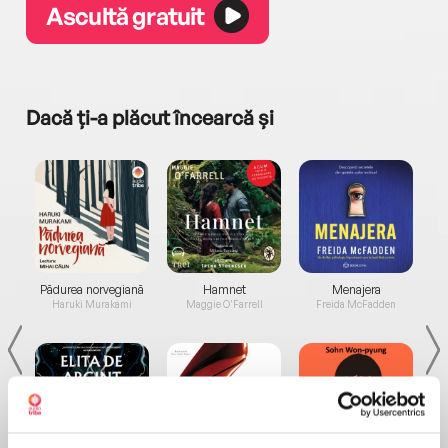
Ascultă gratuit
Dacă ți-a plăcut încearcă și
a...
Pădurea norvegiană
Hamnet
Menajera
I
Haruki Murakami
Maggie O'Farrell
Freida McFadden