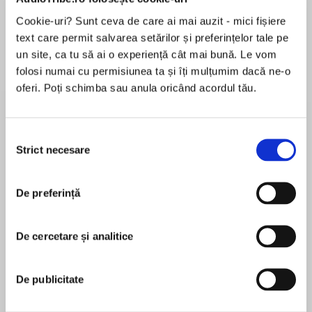
de...
la...
Dani Francis
Lauren Weisberger
Sohn Won-pyung
Cookie-uri? Sunt ceva de care ai mai auzit - mici fișiere
text care permit salvarea setărilor și preferințelor tale pe
un site, ca tu să ai o experiență cât mai bună. Le vom
folosi numai cu permisiunea ta și îți mulțumim dacă ne-o
Despre
carte
oferi. Poți schimba sau anula oricând acordul tău.
Readers can watch Pinkalicious and Peterrific
on the funtastic PBS Kids TV series Pinkalicious
Selecția
& Peterrific!
Strict necesare
consimțământului
When Pinkalicious learns about Planet Pink, she
MAI MULT
has fun imagining life as a Pinktonian alien living
De preferință
În acest moment nu există recenzii
on the pinkest planet in the universe! But what
pentru această carte
would happen if the Pinktonians paid her a visit?
De cercetare și analitice
Victoria Kann
Beginning readers will love the close encounters
in this space-themed Pinkalicious I Can Read
De publicitate
Victoria Kann is the author-artist of Rubylicious,
adventure!
theNew York TimesbestsellerPeterrific, and four