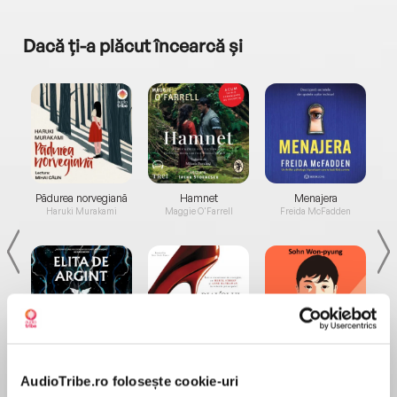
Dacă ți-a plăcut încearcă și
a...
Pădurea norvegiană
Hamnet
Menajera
I
Haruki Murakami
Maggie O'Farrell
Freida McFadden
Elita de Argint (Elita
Diavolul se îmbracă de
Migdală
de...
la...
Dani Francis
Lauren Weisberger
Sohn Won-pyung
AudioTribe.ro folosește cookie-uri