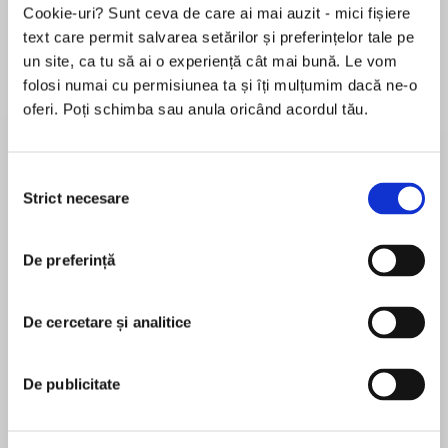
Cookie-uri? Sunt ceva de care ai mai auzit - mici fișiere
text care permit salvarea setărilor și preferințelor tale pe
un site, ca tu să ai o experiență cât mai bună. Le vom
Despre
carte
folosi numai cu permisiunea ta și îți mulțumim dacă ne-o
oferi. Poți schimba sau anula oricând acordul tău.
Washington insiders operate by a proven credo:
when a Peter Schweizer book drops, duck and
brace for impact.
Selecția
Strict necesare
consimțământului
For over a decade, the work of five-time
New
MAI MULT
York Times
bestselling investigative reporter
De preferință
În acest moment nu există recenzii
Peter Schweizer has sent shockwaves through
pentru această carte
the political universe.
De cercetare și analitice
Peter Schweizer
Clinton Cash revealed the Clintons’
Peter Schweizer is the president of the
De publicitate
international money flow, exposed global
Government Accountability Institute and the
corruption, and sparked an FBI investigation.
former William J. Casey Fellow at the Hoover
Secret Empires exposed bipartisan corruption