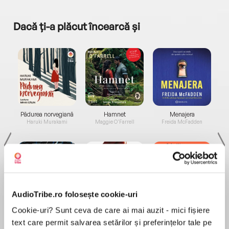
Dacă ți-a plăcut încearcă și
a...
Pădurea norvegiană
Hamnet
Menajera
I
Haruki Murakami
Maggie O'Farrell
Freida McFadden
AudioTribe.ro folosește cookie-uri
Elita de Argint (Elita
Diavolul se îmbracă de
Migdală
Cookie-uri? Sunt ceva de care ai mai auzit - mici fișiere
de...
la...
Dani Francis
Lauren Weisberger
Sohn Won-pyung
text care permit salvarea setărilor și preferințelor tale pe