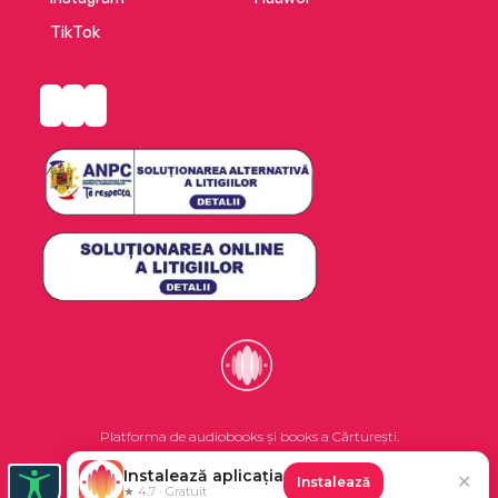
TikTok
Platforma de audiobooks și books a Cărturești.
Instalează aplicația
✕
Instalează
©2026 Nemo EPG SRL. Toate drepturile rezervate.
★ 4.7 · Gratuit