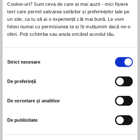
Cookie-uri? Sunt ceva de care ai mai auzit - mici fișiere
text care permit salvarea setărilor și preferințelor tale pe
un site, ca tu să ai o experiență cât mai bună. Le vom
Despre
carte
folosi numai cu permisiunea ta și îți mulțumim dacă ne-o
oferi. Poți schimba sau anula oricând acordul tău.
The end is here.
Tenn thought the spirits wanted him to find his
Selecția
fellow Hunter, Aidan, to win the war against the
Strict necesare
consimțământului
undead. But with Aidan on the brink of self-
MAI MULT
destruction and Tenn reeling from his lover’s
De preferință
În acest moment nu există recenzii
spite, their fated convergence seems far from
pentru această carte
promising.
De cercetare și analitice
Alex R. Kahler
Especially because Aidan no longer appears to
be fighting for the living.
Alex is many things, but first and foremost, he's a
De publicitate
Sagittarius. He's taught circus arts in Madrid,
With the Dark Lady whispering commands and
drummed with Norse shamans, studied writing in
Tom‡s guiding his hand, Aidan slips deeper into