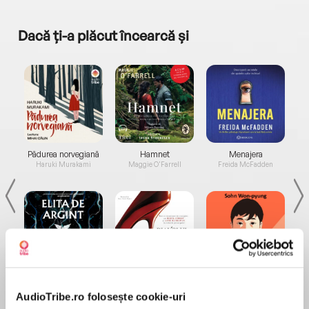
Dacă ți-a plăcut încearcă și
a...
Pădurea norvegiană
Hamnet
Menajera
I
Haruki Murakami
Maggie O'Farrell
Freida McFadden
Elita de Argint (Elita
Diavolul se îmbracă de
Migdală
de...
la...
Dani Francis
Lauren Weisberger
Sohn Won-pyung
AudioTribe.ro folosește cookie-uri