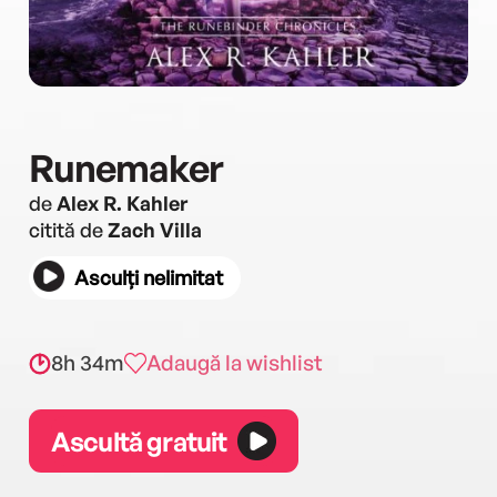
Runemaker
de
Alex R. Kahler
citită de
Zach Villa
Asculți nelimitat
8h 34m
Adaugă la wishlist
Ascultă gratuit