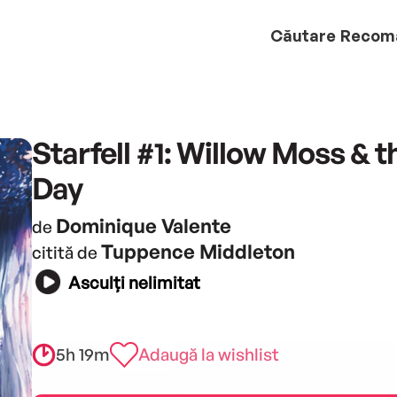
Căutare
Recom
Starfell #1: Willow Moss & t
Day
Dominique Valente
de
Tuppence Middleton
citită de
Asculți nelimitat
5h 19m
Adaugă la wishlist