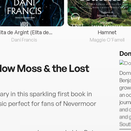
lita de Argint (Elita de...
Hamnet
Dani Francis
Maggie O'Farrell
Dom
illow Moss & the Lost
Domin
Benj
grow 
y in this sparkling first book in
an od
journ
ssic perfect for fans of Nevermoor
and 
and 
South