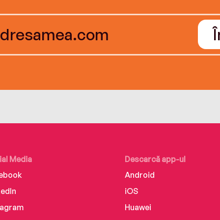
ial Media
Descarcă app-ul
ebook
Android
kedIn
iOS
tagram
Huawei