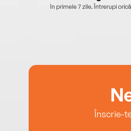
oriunde ești.
în primele 7 zile. Întrerupi oric
Ne
Înscrie-t