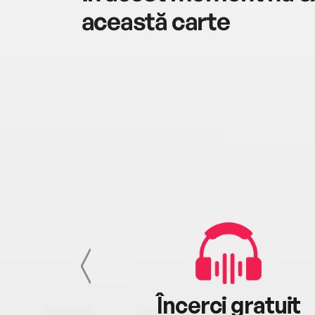
această carte
cu tine
Încerci gratuit