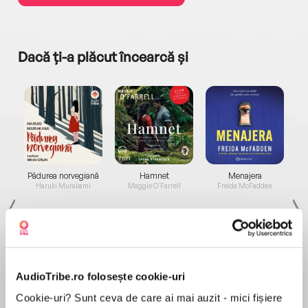
Dacă ți-a plăcut încearcă și
a...
Pădurea norvegiană
Hamnet
Menajera
I
Haruki Murakami
Maggie O'Farrell
Freida McFadden
AudioTribe.ro folosește cookie-uri
Cookie-uri? Sunt ceva de care ai mai auzit - mici fișiere
Elita de Argint (Elita
Diavolul se îmbracă de
Migdală