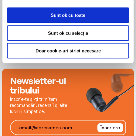
Live. He is currently host and executive producer
of Dennis Miller on CNBC.
Sunt ok cu toate
MAI MULT
Sunt ok cu selecția
Doar cookie-uri strict necesare
Newsletter-ul
tribului
Înscrie-te și-ți trimitem
recomandări, recenzii și alte
lucruri simpatice.
Înscriere