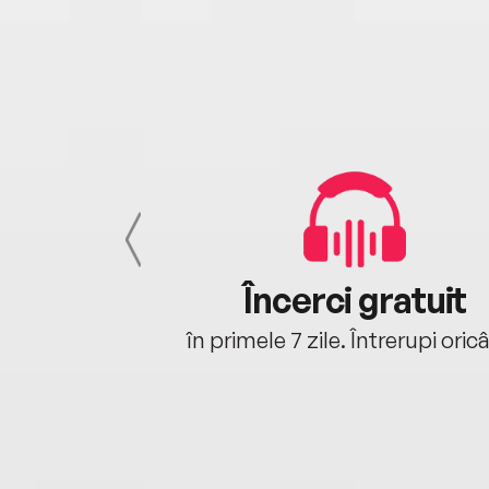
cu tine
Încerci gratuit
oriunde ești.
în primele 7 zile. Întrerupi oric