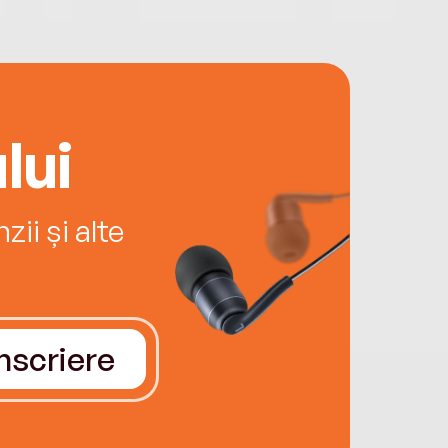
lui
ii și alte
Înscriere