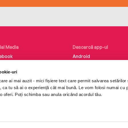
ial Media
Descarcă app-ul
ebook
Android
kedIn
iOS
ookie-uri
tagram
Huawei
re ai mai auzit - mici fișiere text care permit salvarea setărilor 
Tok
te, ca tu să ai o experiență cât mai bună. Le vom folosi numai cu
o oferi. Poți schimba sau anula oricând acordul tău.