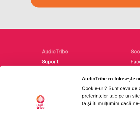
AudioTribe
Soc
Suport
Fac
Despre noi
Lin
AudioTribe.ro folosește c
Creează un cont
Ins
Cookie-uri? Sunt ceva de ca
Cum funcționează
Tik
preferințelor tale pe un si
Retragere din comandă
ta și îți mulțumim dacă ne-