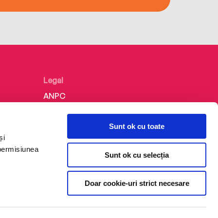
Legal
ANPC
Politica de confidențialitate
Sunt ok cu toate
Politica de cookie
și
Termeni și condiții
 permisiunea
Sunt ok cu selecția
Regulamente
Doar cookie-uri strict necesare