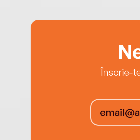
Ne
Înscrie-t