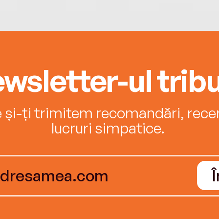
wsletter-ul tribu
e și-ți trimitem recomandări, recenz
lucruri simpatice.