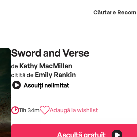
Căutare
Recom
Sword and Verse
Kathy MacMillan
de
Emily Rankin
citită de
Asculți nelimitat
11h 34m
Adaugă la wishlist
Ascultă gratuit