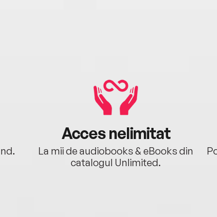
Acces nelimitat
ând.
La mii de audiobooks & eBooks din
Po
catalogul Unlimited.