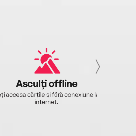
Asculți offline
Aj
ți accesa cărțile și fără conexiune la
Ascultă a
internet.