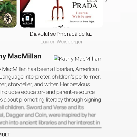
Diavolul se îmbracă de la...
Lauren Weisberger
Fre
hy MacMillan
 MacMillan has been a librarian, American
Language interpreter, children’s performer,
er, storyteller, and writer. Her previous
 includes educator- and parent-resource
 about promoting literacy through signing
all children. Sword and Verse and its
l, Dagger and Coin, were inspired by her
rch into ancient libraries and her interest in
ring the power of language. Kathy lives
MULT