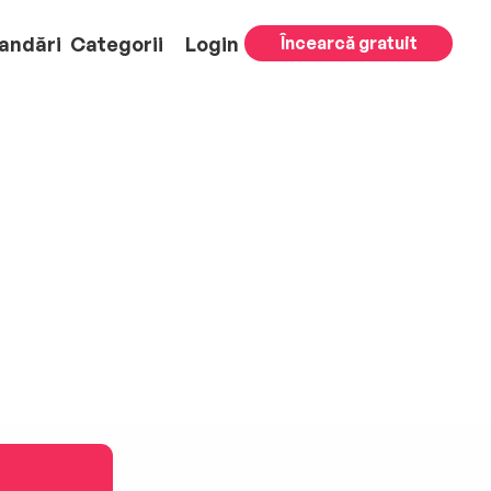
andări
Categorii
Login
Încearcă gratuit