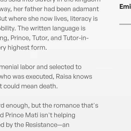
near 
Emi
Kath
away, her father had been adamant
But where she now lives, literacy is
obility. The written language is
ng, Prince, Tutor, and Tutor-in-
ery highest form.
menial labor and selected to
ng who was executed, Raisa knows
st could mean death.
rd enough, but the romance that's
Prince Mati isn't helping
ed by the Resistance—an