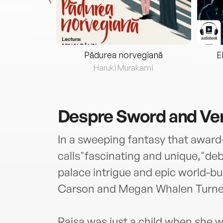
eria...
Pădurea norvegiană
E
ris
Haruki Murakami
Despre
Sword and Ve
In a sweeping fantasy that award
calls"fascinating and unique,"d
palace intrigue and epic world-bui
Carson and Megan Whalen Turne
Raisa was just a child when she w