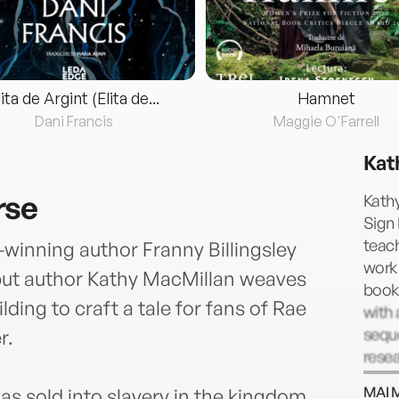
lita de Argint (Elita de...
Hamnet
Dani Francis
Maggie O'Farrell
Kat
rse
Kathy
Sign 
teach
-winning author Franny Billingsley
work
ebut author Kathy MacMillan weaves
books
lding to craft a tale for fans of Rae
with 
seque
r.
resea
explo
MAI 
as sold into slavery in the kingdom