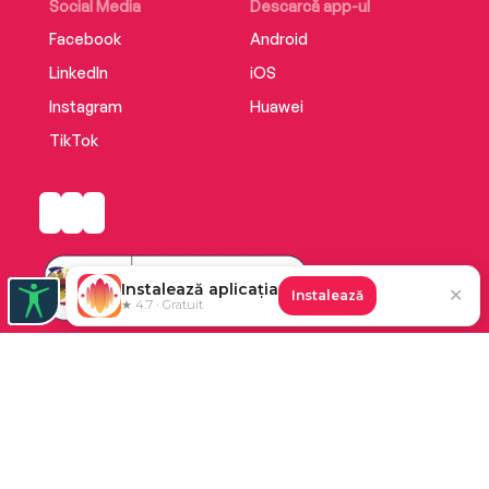
Social Media
Descarcă app-ul
Facebook
Android
LinkedIn
iOS
Instagram
Huawei
TikTok
Instalează aplicația
✕
Instalează
★ 4.7 · Gratuit