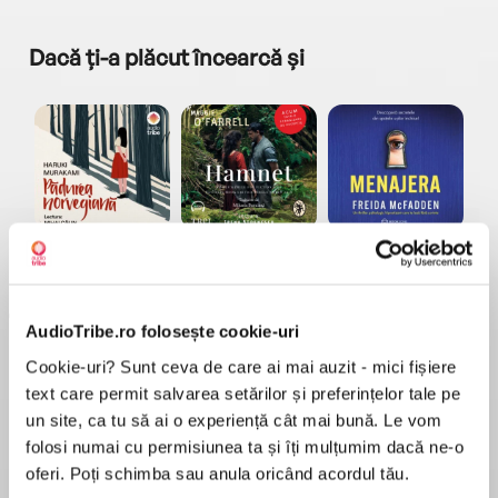
Dacă ți-a plăcut încearcă și
a...
Pădurea norvegiană
Hamnet
Menajera
I
Haruki Murakami
Maggie O'Farrell
Freida McFadden
AudioTribe.ro folosește cookie-uri
Cookie-uri? Sunt ceva de care ai mai auzit - mici fișiere
text care permit salvarea setărilor și preferințelor tale pe
un site, ca tu să ai o experiență cât mai bună. Le vom
folosi numai cu permisiunea ta și îți mulțumim dacă ne-o
Elita de Argint (Elita
Diavolul se îmbracă de
Migdală
de...
la...
Dani Francis
Lauren Weisberger
Sohn Won-pyung
oferi. Poți schimba sau anula oricând acordul tău.