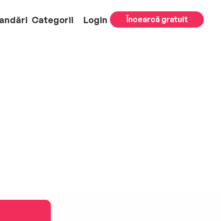
andări
Categorii
Login
Încearcă gratuit