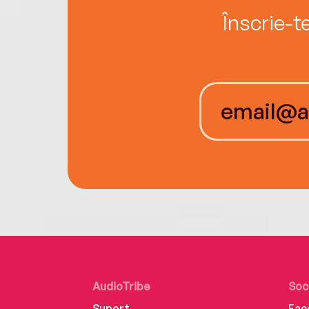
Înscrie-t
AudioTribe
Soc
Suport
Fac