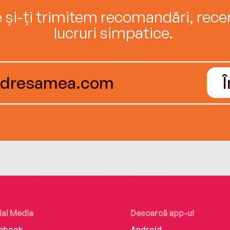
e și-ți trimitem recomandări, recenz
lucruri simpatice.
ial Media
Descarcă app-ul
ebook
Android