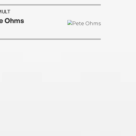
MULT
e Ohms