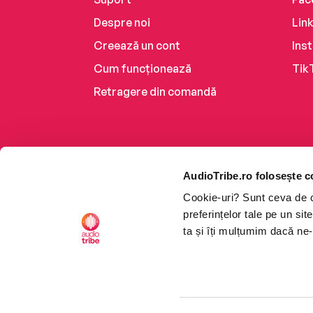
Despre noi
Lin
Creează un cont
Ins
Cum funcționează
Tik
Retragere din comandă
AudioTribe.ro folosește c
Cookie-uri? Sunt ceva de ca
preferințelor tale pe un si
ta și îți mulțumim dacă ne-
Platforma de audiobooks ș