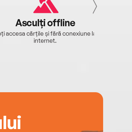
Asculți offline
Aj
ți accesa cărțile și fără conexiune la
Ascultă a
internet.
lui