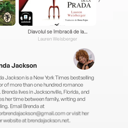
Diavolul se îmbracă de la...
Lauren Weisberger
Fre
nda Jackson
a Jackson is a New York Times bestselling
or of more than one hundred romance
s. Brenda lives in Jacksonville, Florida, and
es her time between family, writing and
ling. Email Brenda at
orbrendajackson@gmail.com
or visit her
r website at brendajackson.net.