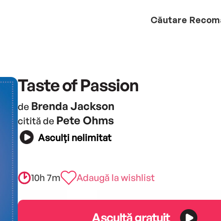
Căutare
Recom
Taste of Passion
Brenda Jackson
de
Pete Ohms
citită de
Asculți nelimitat
10h 7m
Adaugă la wishlist
Ascultă gratuit