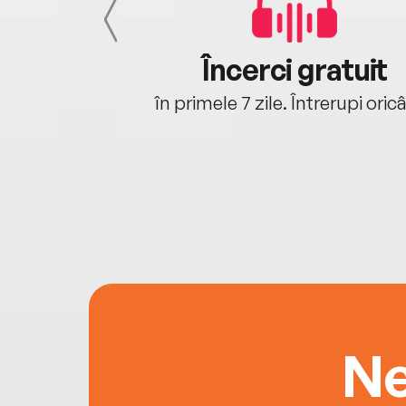
cu tine
Încerci gratuit
oriunde ești.
în primele 7 zile. Întrerupi oric
Ne