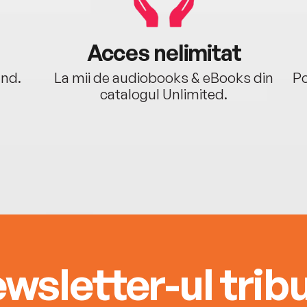
Acces nelimitat
ând.
La mii de audiobooks & eBooks din
Po
catalogul Unlimited.
wsletter-ul tribu