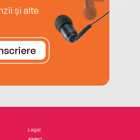
ii și alte
Înscriere
Legal
ANPC