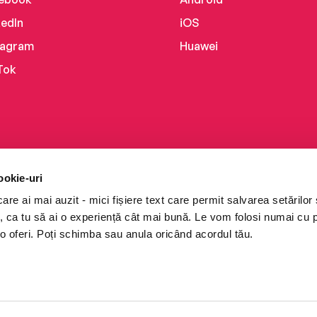
kedIn
iOS
tagram
Huawei
Tok
ookie-uri
re ai mai auzit - mici fișiere text care permit salvarea setărilor 
te, ca tu să ai o experiență cât mai bună. Le vom folosi numai cu
o oferi. Poți schimba sau anula oricând acordul tău.
i books a Cărturești.