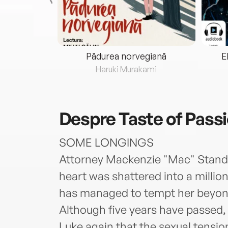
eria...
Pădurea norvegiană
E
ris
Haruki Murakami
Despre
Taste of Pass
SOME LONGINGS
Attorney Mackenzie "Mac" Standf
heart was shattered into a millio
has managed to tempt her beyond
Although five years have passed,
Luke again that the sexual tension