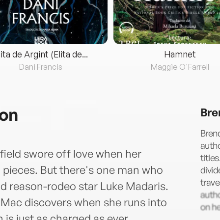
lita de Argint (Elita de...
Hamnet
Dani Francis
Maggie O'Farrell
ion
Bre
Brend
auth
ield swore off love when her
title
n pieces. But there's one man who
divid
trave
 reason-rodeo star Luke Madaris.
auth
 Mac discovers when she runs into
on he
 is just as charged as ever...