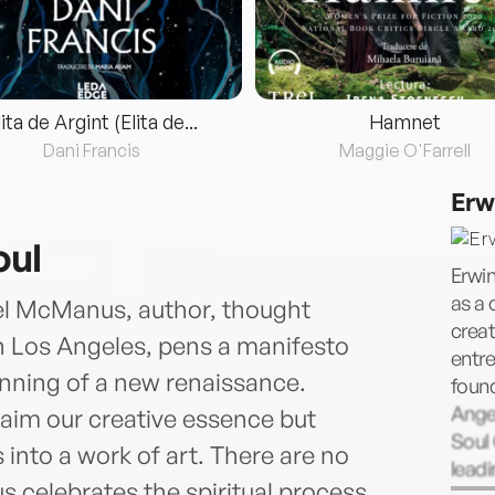
lita de Argint (Elita de...
Hamnet
Dani Francis
Maggie O'Farrell
Erw
oul
Erwi
as a 
el McManus, author, thought
creat
n Los Angeles, pens a manifesto
entre
inning of a new renaissance.
foun
Angel
laim our creative essence but
Soul 
 into a work of art. There are no
leadi
 celebrates the spiritual process