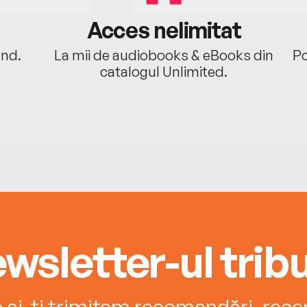
Acces nelimitat
ând.
La mii de audiobooks & eBooks din
Po
catalogul Unlimited.
wsletter-ul tribu
e și-ți trimitem recomandări, recenz