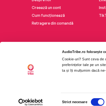
Creează un cont
Ins
Cum funcționează
Tik
Retragere din comandă
AudioTribe.ro folosește c
Cookie-uri? Sunt ceva de ca
preferințelor tale pe un si
ta și îți mulțumim dacă ne-
Platforma de audiobooks ș
Selecția
CTRL+F2
CTRL+F2
©2026 Nemo EPG SRL. Toat
Strict necesare
consimțământului