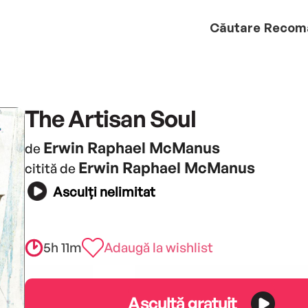
Căutare
Recom
The Artisan Soul
Erwin Raphael McManus
de
Erwin Raphael McManus
citită de
Asculți nelimitat
5h 11m
Adaugă la wishlist
Ascultă gratuit