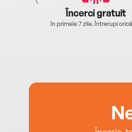
cu tine
Încerci gratuit
oriunde ești.
în primele 7 zile. Întrerupi oric
Ne
Înscrie-t