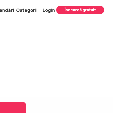
andări
Categorii
Login
Încearcă gratuit