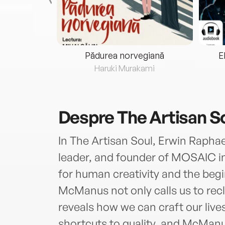
eria...
Pădurea norvegiană
E
ris
Haruki Murakami
Despre
The Artisan S
In The Artisan Soul, Erwin Rapha
leader, and founder of MOSAIC i
for human creativity and the beg
McManus not only calls us to rec
reveals how we can craft our lives
shortcuts to quality, and McManus