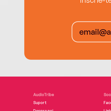
AudioTribe
Soc
Suport
Fac
Despre noi
Lin