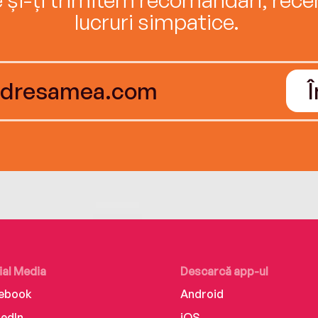
lucruri simpatice.
ial Media
Descarcă app-ul
ebook
Android
kedIn
iOS