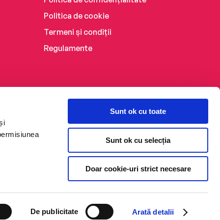
Politica de cookie
Termeni și condiții
Regulamente
Sunt ok cu toate
și
 permisiunea
Sunt ok cu selecția
Doar cookie-uri strict necesare
De publicitate
Arată detalii