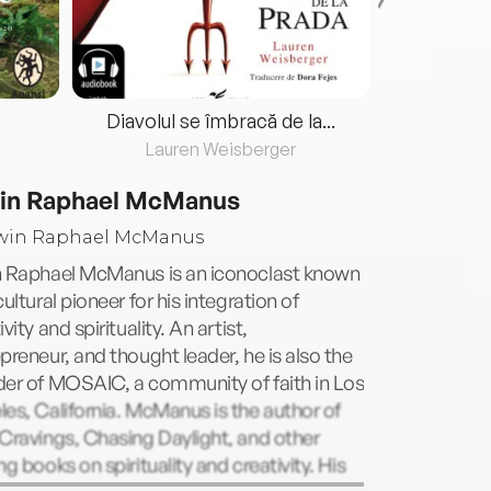
Diavolul se îmbracă de la...
Lauren Weisberger
Fre
in Raphael McManus
n Raphael McManus is an iconoclast known
cultural pioneer for his integration of
ivity and spirituality. An artist,
preneur, and thought leader, he is also the
der of MOSAIC, a community of faith in Los
es, California. McManus is the author of
Cravings, Chasing Daylight, and other
ng books on spirituality and creativity. His