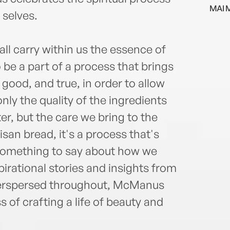
trave
MAI 
and h
 selves.
a wid
athle
l carry within us the essence of
film 
McMa
o be a part of a process that brings
from 
good, and true, in order to allow
Hill,
 only the quality of the ingredients
Theol
ter, but the care we bring to the
human
tisan bread, it's a process that's
something to say about how we
spirational stories and insights from
 interspersed throughout, McManus
 of crafting a life of beauty and