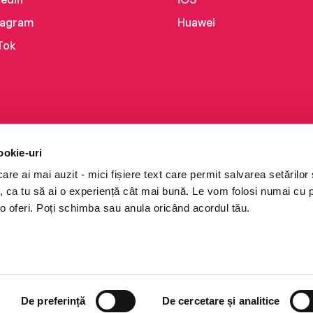
tagram
Huawei
Tok
ookie-uri
re ai mai auzit - mici fișiere text care permit salvarea setărilor 
te, ca tu să ai o experiență cât mai bună. Le vom folosi numai cu
o oferi. Poți schimba sau anula oricând acordul tău.
i books a Cărturești.
e drepturile rezervate.
De preferință
De cercetare și analitice