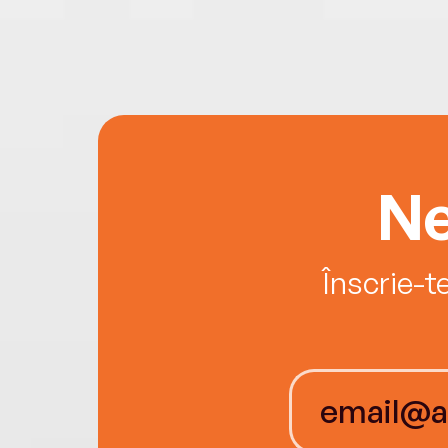
Ne
Înscrie-t