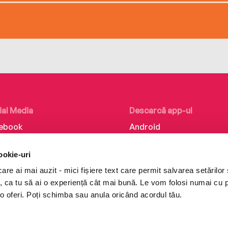
ial Media
Descarcă app-ul
ebook
Android
kedIn
iOS
ookie-uri
tagram
Huawei
re ai mai auzit - mici fișiere text care permit salvarea setărilor 
Tok
te, ca tu să ai o experiență cât mai bună. Le vom folosi numai cu
o oferi. Poți schimba sau anula oricând acordul tău.