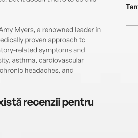
Mary
Tan
funct
where
direc
 Amy Myers, a renowned leader in
medically proven approach to
atory-related symptoms and
sity, asthma, cardiovascular
, chronic headaches, and
istă recenzii pentru