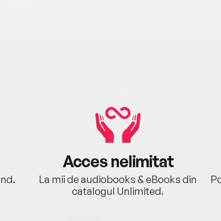
Acces nelimitat
ând.
La mii de audiobooks & eBooks din
Po
catalogul Unlimited.