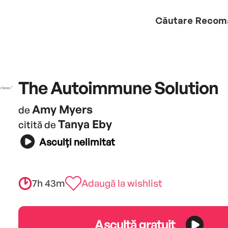
Căutare
Recom
The Autoimmune Solution
Amy Myers
de
Tanya Eby
citită de
Asculți nelimitat
7h 43m
Adaugă la wishlist
Ascultă gratuit