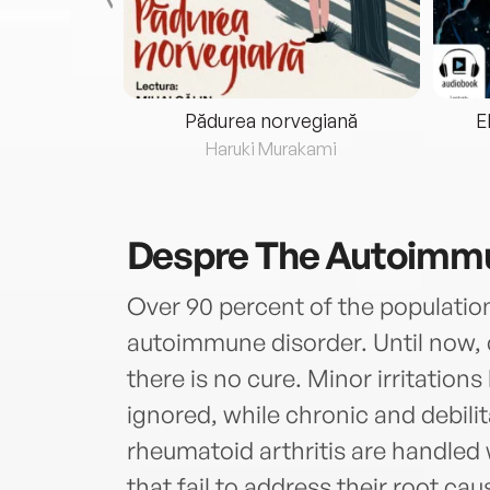
eria...
Pădurea norvegiană
E
ris
Haruki Murakami
Despre
The Autoimmu
Over 90 percent of the populatio
autoimmune disorder. Until now, 
there is no cure. Minor irritation
ignored, while chronic and debili
rheumatoid arthritis are handled 
that fail to address their root cau