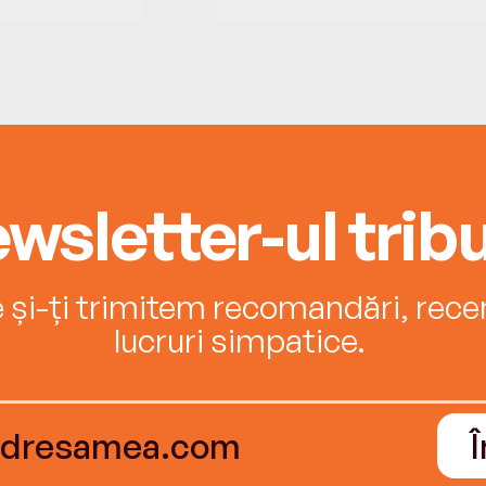
wsletter-ul tribu
e și-ți trimitem recomandări, recenz
lucruri simpatice.