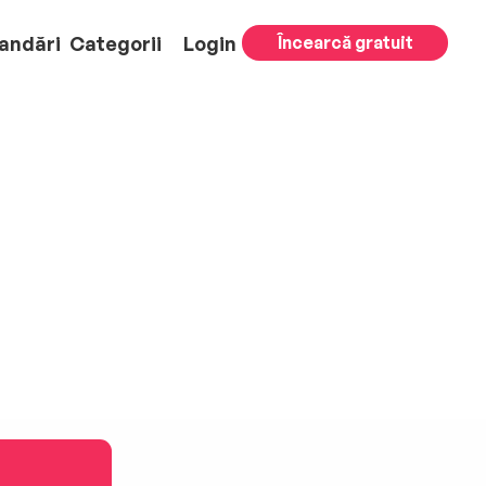
andări
Categorii
Login
Încearcă gratuit