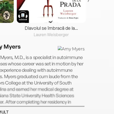
Diavolul se îmbracă de la...
Lauren Weisberger
Fre
 Myers
yers, M.D., is a specialist in autoimmune
ses whose career was set in motion by her
experience dealing with autoimmune
es. Myers graduated cum laude from the
s College at the University of South
ina and earned her medical degree at
iana State University Health Sciences
r. After completing her residency in
ency medicine at the University of
MULT