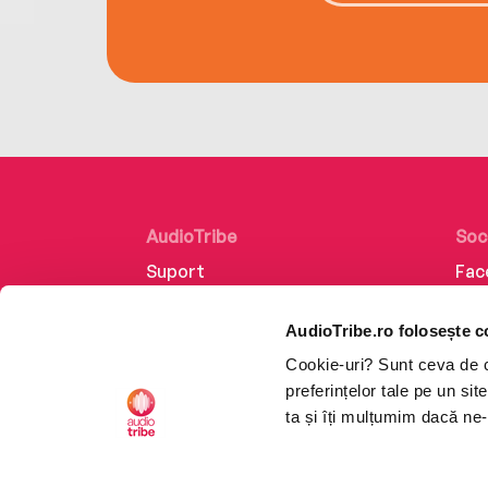
AudioTribe
Soc
Suport
Fac
Despre noi
Lin
AudioTribe.ro folosește c
Creează un cont
Ins
Cookie-uri? Sunt ceva de ca
Cum funcționează
Tik
preferințelor tale pe un si
Retragere din comandă
ta și îți mulțumim dacă ne-