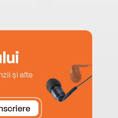
lui
ii și alte
Înscriere