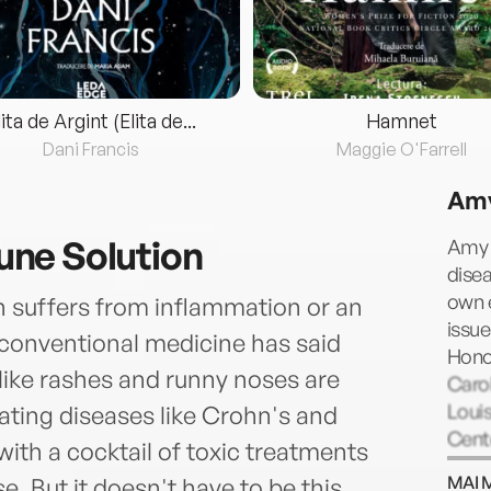
lita de Argint (Elita de...
Hamnet
Dani Francis
Maggie O'Farrell
Amy
ne Solution
Amy M
disea
own 
n suffers from inflammation or an
issu
conventional medicine has said
Honor
s like rashes and runny noses are
Carol
Louis
tating diseases like Crohn's and
Cente
with a cocktail of toxic treatments
emerg
MAI 
se. But it doesn't have to be this