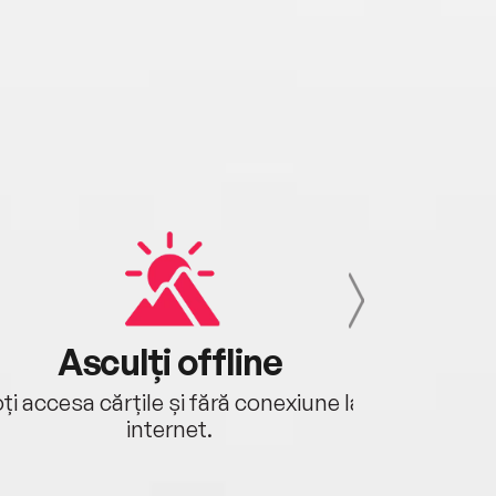
Asculți offline
Aj
ți accesa cărțile și fără conexiune la
Ascultă a
internet.