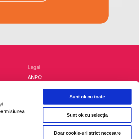
Legal
ANPC
Politica de confidențialitate
Sunt ok cu toate
Politica de cookie
și
Termeni și condiții
 permisiunea
Sunt ok cu selecția
Regulamente
Doar cookie-uri strict necesare