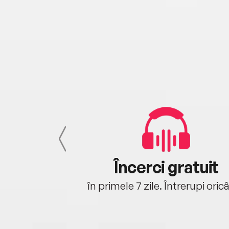
cu tine
Încerci gratuit
oriunde ești.
în primele 7 zile. Întrerupi oric