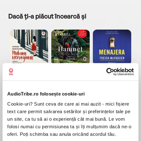
Dacă ți-a plăcut încearcă și
a...
Pădurea norvegiană
Hamnet
Menajera
I
Haruki Murakami
Maggie O'Farrell
Freida McFadden
AudioTribe.ro folosește cookie-uri
Cookie-uri? Sunt ceva de care ai mai auzit - mici fișiere
text care permit salvarea setărilor și preferințelor tale pe
un site, ca tu să ai o experiență cât mai bună. Le vom
folosi numai cu permisiunea ta și îți mulțumim dacă ne-o
Elita de Argint (Elita
Diavolul se îmbracă de
Migdală
de...
la...
Dani Francis
Lauren Weisberger
Sohn Won-pyung
oferi. Poți schimba sau anula oricând acordul tău.