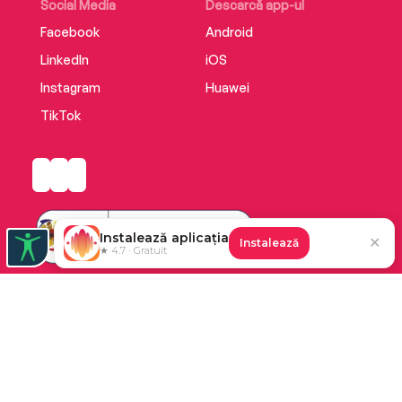
Social Media
Descarcă app-ul
Facebook
Android
LinkedIn
iOS
Instagram
Huawei
TikTok
Instalează aplicația
✕
Instalează
★ 4.7 · Gratuit