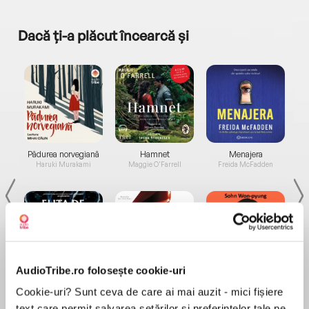
Dacă ți-a plăcut încearcă și
a...
Pădurea norvegiană
Hamnet
Menajera
I
Haruki Murakami
Maggie O'Farrell
Freida McFadden
AudioTribe.ro folosește cookie-uri
Elita de Argint (Elita
Diavolul se îmbracă de
Migdală
de...
la...
Cookie-uri? Sunt ceva de care ai mai auzit - mici fișiere
Dani Francis
Lauren Weisberger
Sohn Won-pyung
text care permit salvarea setărilor și preferințelor tale pe