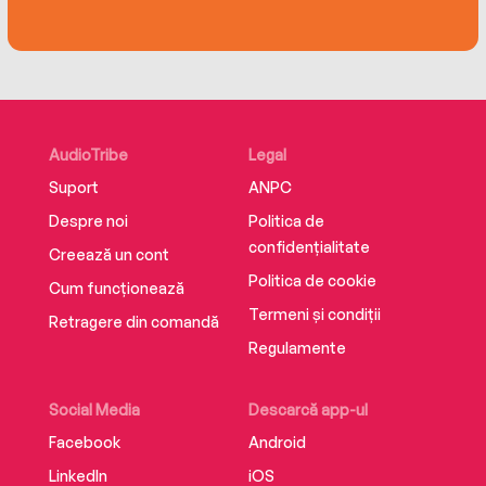
ruthlessness that let her survive her past may
become the biggest threat to her hopes for a
different future. What follows is a harrowing
exploration of family loyalty, trauma, and
resilience.
AudioTribe
Legal
As haunting and propulsive as it is powerfully
Suport
ANPC
written,The Captiveis a thrilling debut novel
Despre noi
Politica de
about the impossible choices we make to
confidențialitate
survive and protect the ones we love.
Creează un cont
Politica de cookie
Cum funcționează
Termeni și condiții
Retragere din comandă
Regulamente
Social Media
Descarcă app-ul
Facebook
Android
LinkedIn
iOS