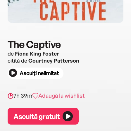
The Captive
de
Fiona King Foster
citită de
Courtney Patterson
Asculți nelimitat
7h 39m
Adaugă la wishlist
Ascultă gratuit