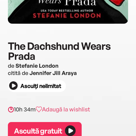
The Dachshund Wears
Prada
de
Stefanie London
citită de
Jennifer Jill Araya
Asculți nelimitat
10h 34m
Adaugă la wishlist
Ascultă gratuit