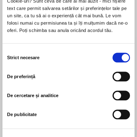
Cookie-uri? Sunt ceva de care ai mai auzit - mici fișiere
de...
la...
Dani Francis
Lauren Weisberger
Sohn Won-pyung
text care permit salvarea setărilor și preferințelor tale pe
un site, ca tu să ai o experiență cât mai bună. Le vom
folosi numai cu permisiunea ta și îți mulțumim dacă ne-o
oferi. Poți schimba sau anula oricând acordul tău.
Despre
carte
"London’s characters leap off the page... It’s a
Selecția
delightful start to a series that promises to be
Strict necesare
consimțământului
good fun."—Publishers Weekly
"This is the romcom Carrie Bradshaw would
De preferință
MAI MULT
have written if she were a dog person,and I'm
În acest moment nu există recenzii
obsessed!"—Teri Wilson,USA Todaybestselling
De cercetare și analitice
pentru această carte
author ofA Spot of Trouble
How do you start over when the biggest
De publicitate
mistake of your life has more than one million
Stefanie London
views?