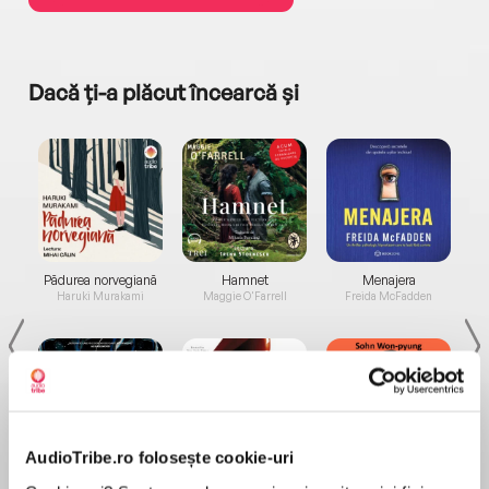
Dacă ți-a plăcut încearcă și
a...
Pădurea norvegiană
Hamnet
Menajera
I
Haruki Murakami
Maggie O'Farrell
Freida McFadden
AudioTribe.ro folosește cookie-uri
Elita de Argint (Elita
Diavolul se îmbracă de
Migdală