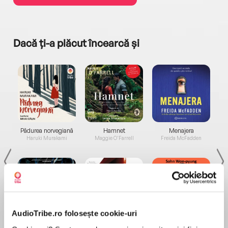
Dacă ți-a plăcut încearcă și
a...
Pădurea norvegiană
Hamnet
Menajera
I
Haruki Murakami
Maggie O'Farrell
Freida McFadden
AudioTribe.ro folosește cookie-uri
Elita de Argint (Elita
Diavolul se îmbracă de
Migdală