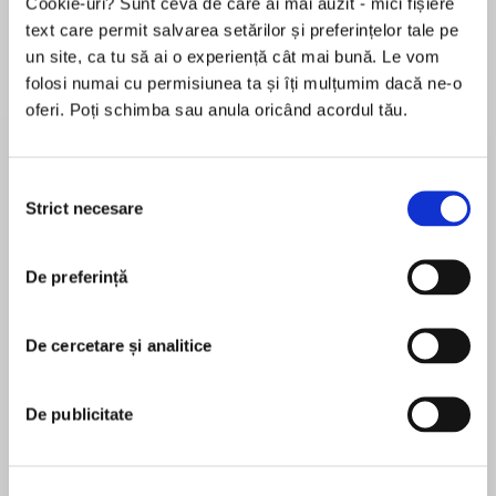
Cookie-uri? Sunt ceva de care ai mai auzit - mici fișiere
de...
la...
Dani Francis
Lauren Weisberger
Sohn Won-pyung
text care permit salvarea setărilor și preferințelor tale pe
un site, ca tu să ai o experiență cât mai bună. Le vom
folosi numai cu permisiunea ta și îți mulțumim dacă ne-o
oferi. Poți schimba sau anula oricând acordul tău.
Despre
carte
#1 New York Times bestselling author Stephanie
Selecția
Laurens returns with a new series that captures
Strict necesare
consimțământului
the simmering desires and intrigues of early
Victorians as only she can. Ryder Cavanaugh’s
stepsiblings are determined to make their own
De preferință
MAI MULT
marks in London society. Seeking fortune and
În acest moment nu există recenzii
passion, THE CAVANAUGHS will delight readers
De cercetare și analitice
pentru această carte
with their bold exploits.
An independent nobleman
De publicitate
Stephanie Laurens
Lord Randolph Cavanaugh is loyal and devoted
—but only to family. To the rest of the world,