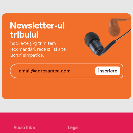
follows their pasts into the present, through
interviews with those who preserved and
inherited these diaries. Along the way, Siegal
Newsletter-ul
investigates the nature of memory and how the
tribului
traumatic past is rewritten again and again.
Înscrie-te și-ți trimitem
recomandări, recenzii și alte
lucruri simpatice.
Înscriere
AudioTribe
Legal