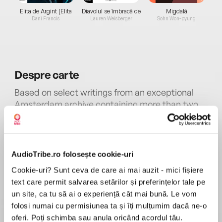
Elita de Argint (Elita
Diavolul se îmbracă de
Migdală
de...
la...
Dani Francis
Lauren Weisberger
Sohn Won-pyung
Despre
carte
Based on select writings from an exceptional
Amsterdam archive containing more than two
thousand Dutch diaries from World War II, The
Diary Keepers illuminates a part of history we
haven’t seen in quite this way before.
MAI MULT
AudioTribe.ro folosește cookie-uri
În acest moment nu există recenzii
Cookie-uri? Sunt ceva de care ai mai auzit - mici fișiere
pentru această carte
text care permit salvarea setărilor și preferințelor tale pe
Nina Siegal
un site, ca tu să ai o experiență cât mai bună. Le vom
This audiobook is read by Nina Siegal, Maggi-
folosi numai cu permisiunea ta și îți mulțumim dacă ne-o
Meg Reed, Nan McNamara, Catherine Taber,
oferi. Poți schimba sau anula oricând acordul tău.