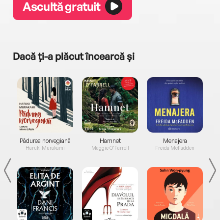
Ascultă gratuit
Dacă ți-a plăcut încearcă și
a...
Pădurea norvegiană
Hamnet
Menajera
I
Haruki Murakami
Maggie O'Farrell
Freida McFadden