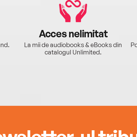
Acces nelimitat
ând.
La mii de audiobooks & eBooks din
Po
catalogul Unlimited.
wsletter-ul tribu