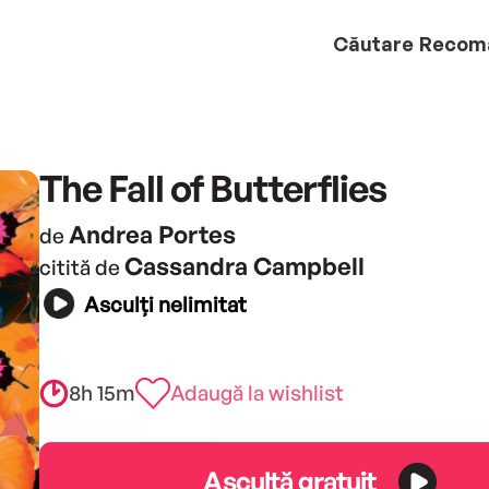
Căutare
Recom
The Fall of Butterflies
Andrea Portes
de
Cassandra Campbell
citită de
Asculți nelimitat
8h 15m
Adaugă la wishlist
Ascultă gratuit