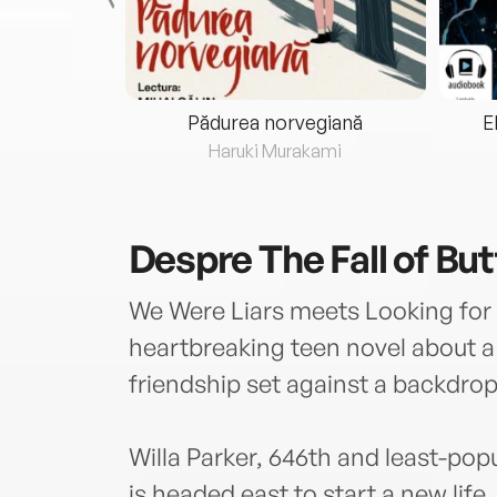
eria...
Pădurea norvegiană
E
ris
Haruki Murakami
Despre
The Fall of But
We Were Liars meets Looking for 
heartbreaking teen novel about 
friendship set against a backdro
Willa Parker, 646th and least-pop
is headed east to start a new life.