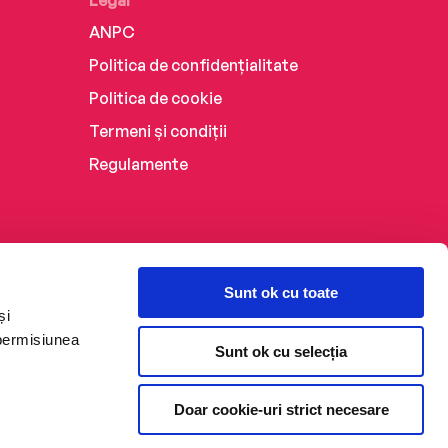
Legal
ANPC
Politica de confidențialitate
Politica de cookie
Termeni și condiții
Regulamente
Sunt ok cu toate
și
 permisiunea
Sunt ok cu selecția
Doar cookie-uri strict necesare