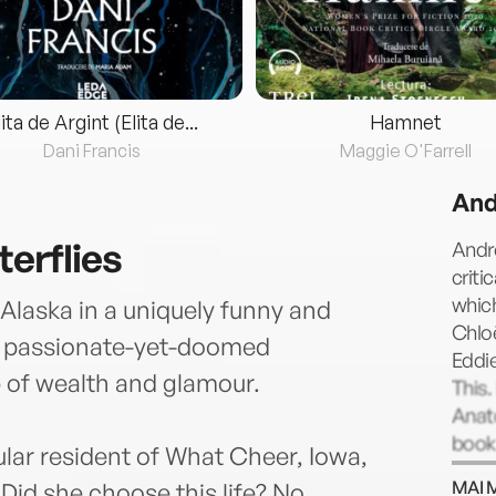
lita de Argint (Elita de...
Hamnet
Dani Francis
Maggie O'Farrell
And
terflies
Andre
criti
which
Alaska in a uniquely funny and
Chloë
a passionate-yet-doomed
Eddi
p of wealth and glamour.
This.
Anato
book
ular resident of What Cheer, Iowa,
inclu
MAI 
 Did she choose this life? No,