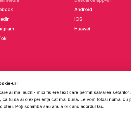
ial Media
Descarcă app-ul
ebook
Android
kedIn
iOS
tagram
Huawei
Tok
ookie-uri
re ai mai auzit - mici fișiere text care permit salvarea setărilor 
te, ca tu să ai o experiență cât mai bună. Le vom folosi numai cu
o oferi. Poți schimba sau anula oricând acordul tău.
i books a Cărturești.