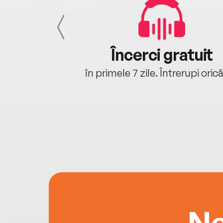
cu tine
Încerci gratuit
oriunde ești.
în primele 7 zile. Întrerupi oric
Ne