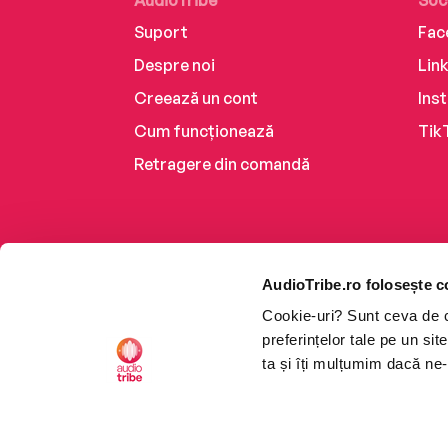
AudioTribe
Soc
Suport
Fac
Despre noi
Lin
Creează un cont
Ins
Cum funcționează
Tik
Retragere din comandă
AudioTribe.ro folosește c
Cookie-uri? Sunt ceva de ca
preferințelor tale pe un si
ta și îți mulțumim dacă ne-
Platforma de audiobooks ș