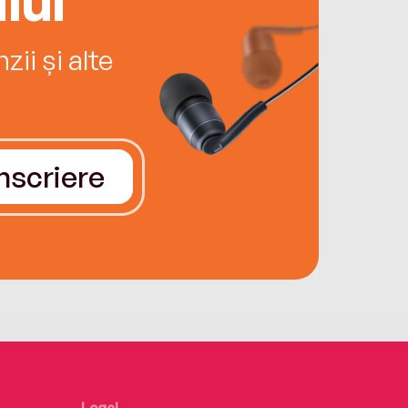
ii și alte
Înscriere