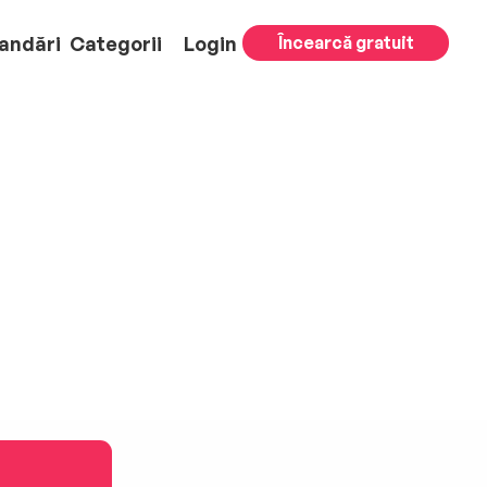
andări
Categorii
Login
Încearcă gratuit