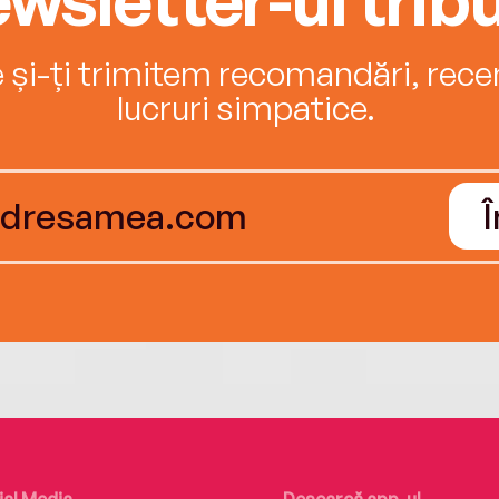
e și-ți trimitem recomandări, recenz
lucruri simpatice.