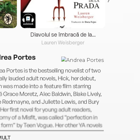
Diavolul se îmbracă de la...
Lauren Weisberger
Fre
rea Portes
a Portes is the bestselling novelist of two
cally lauded adult novels, Hick, her debut,
 was made into a feature film starring
 Grace Moretz, Alec Baldwin, Blake Lively,
e Redmayne, and Juliette Lewis, and Bury
 Her first novel for young adult readers,
my of a Misfit, was called “perfection in
 form” by Teen Vogue. Her other YA novels
de The Fall of Butterflies and Liberty: The
MULT