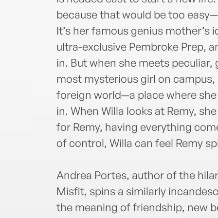
because that would be too easy—an
It’s her famous genius mother’s i
ultra-exclusive Pembroke Prep, and
in. But when she meets peculiar, g
most mysterious girl on campus, s
foreign world—a place where she c
in. When Willa looks at Remy, she
for Remy, having everything comes
of control, Willa can feel Remy sp
Andrea Portes, author of the hil
Misfit, spins a similarly incandes
the meaning of friendship, new b