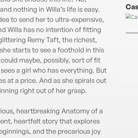
Spy W
Cas
spook
d nothing in Willa’s life is easy.
Eva a
dea to send her to ultra-expensive,
on th
 Willa has no intention of fitting
atten
littering Remy Taft, the richest,
in Lo
their
he starts to see a foothold in this
visit
ould maybe, possibly, sort of fit
www.
 sees a girl who has everything. But
 at a price. And as she spirals out
inning right out of her grasp.
arious, heartbreaking Anatomy of a
cent, heartfelt story that explores
eginnings, and the precarious joy