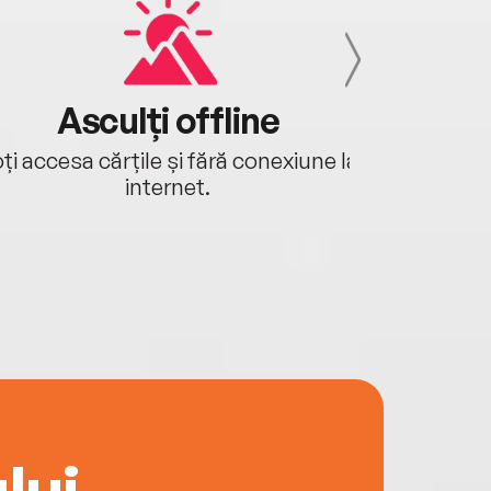
Asculți offline
Aj
ți accesa cărțile și fără conexiune la
Ascultă a
internet.
lui