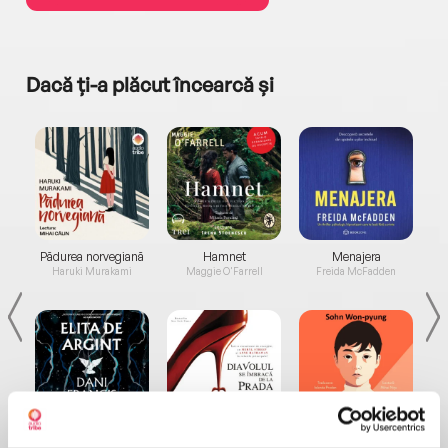
Dacă ți-a plăcut încearcă și
a...
Pădurea norvegiană
Hamnet
Menajera
I
Haruki Murakami
Maggie O'Farrell
Freida McFadden
Elita de Argint (Elita
Diavolul se îmbracă de
Migdală