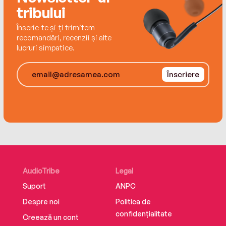
Fire and Thorns!
tribului
Înscrie-te și-ți trimitem
recomandări, recenzii și alte
lucruri simpatice.
Înscriere
AudioTribe
Legal
Suport
ANPC
Despre noi
Politica de
confidențialitate
Creează un cont