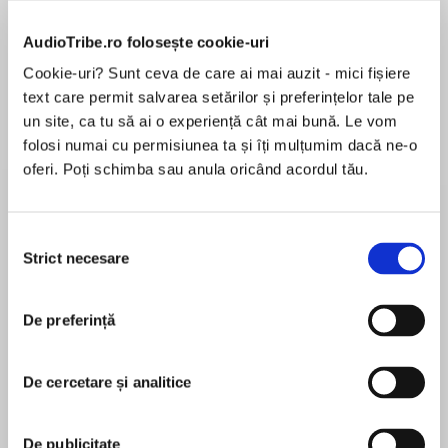
de...
la...
Dani Francis
Lauren Weisberger
Sohn Won-pyung
AudioTribe.ro folosește cookie-uri
Cookie-uri? Sunt ceva de care ai mai auzit - mici fișiere
text care permit salvarea setărilor și preferințelor tale pe
Despre
carte
un site, ca tu să ai o experiență cât mai bună. Le vom
folosi numai cu permisiunea ta și îți mulțumim dacă ne-o
"Rae Carson has proved she's a master and has
oferi. Poți schimba sau anula oricând acordul tău.
shaken up the YA genre."—USAToday.com
Three novellas set within the world of Rae
Selecția
Carson's epic New York Times?bestselling Girl
Strict necesare
consimțământului
MAI MULT
of Fire and Thorns series are available in one
În acest moment nu există recenzii
volume! The Shadow Cats, The Shattered
De preferință
pentru această carte
Mountain, and The King's Guard each center
around a character vital to Elisa, the heroine of
Rae Carson
The Girl of Fire and Thorns. It's a must-have for
De cercetare și analitice
every fan of the stunning fantasy trilogy.
Rae Carsonis the author of two bestselling and
award-winning trilogies, as well as the acclaimed
Before Hector became commander of the Royal
De publicitate