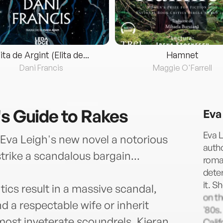
lita de Argint (Elita de...
Hamnet
Dani Francis
Maggie O'Farrell
's Guide to Rakes
Eva
Eva 
Eva Leigh's new novel a notorious
autho
rike a scandalous bargain...
roman
dete
it. S
ics result in a massive scandal,
on th
nd a respectable wife or inherit
'80s.
most inveterate scoundrels, Kieran
Calif