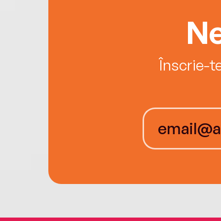
Ne
Înscrie-t