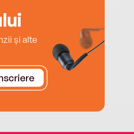
lui
ii și alte
Înscriere