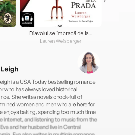
Diavolul se îmbracă de la...
Lauren Weisberger
Fre
 Leigh
Leigh is a USA Today bestselling romance
r who has always loved historical
ce. She writes novels chock-full of
rmined women and men who are here for
he enjoys baking, spending too much time
e Internet, and listening to music from the
 Eva and her husband live in Central
ornia. Eva also writes in multiple romance