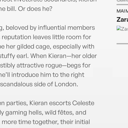
genre
e bill. Or does he?
MAI 
her o
Zar
ng, beloved by influential members
 reputation leaves little room for
 her gilded cage, especially with
tuffy earl. When Kieran—her older
istibly attractive rogue—begs for
e’ll introduce him to the right
he scandalous side of London.
n parties, Kieran escorts Celeste
 gaming hells, wild fêtes, and
more time together, their initial