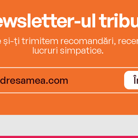
wsletter-ul tribu
e și-ți trimitem recomandări, recenz
lucruri simpatice.