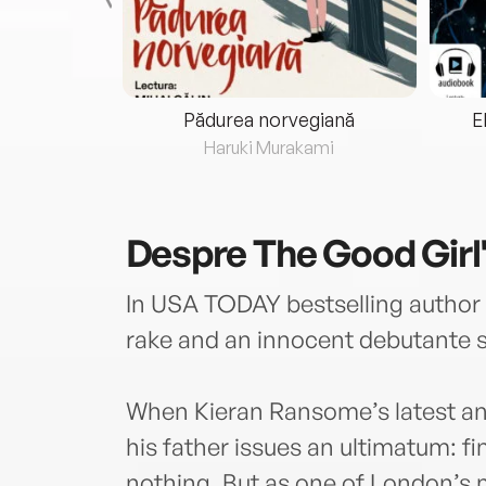
eria...
Pădurea norvegiană
E
ris
Haruki Murakami
Despre
The Good Girl
In USA TODAY bestselling author 
rake and an innocent debutante st
When Kieran Ransome’s latest ant
his father issues an ultimatum: fi
nothing. But as one of London’s 