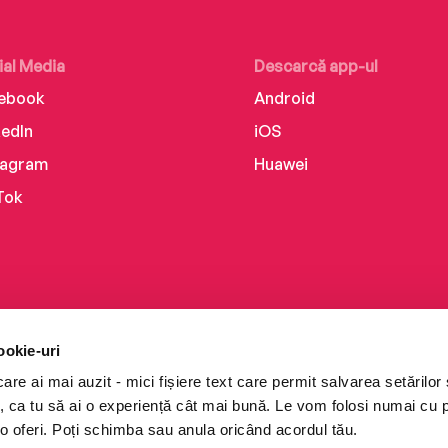
ial Media
Descarcă app-ul
ebook
Android
kedIn
iOS
tagram
Huawei
Tok
ookie-uri
re ai mai auzit - mici fișiere text care permit salvarea setărilor 
te, ca tu să ai o experiență cât mai bună. Le vom folosi numai cu
o oferi. Poți schimba sau anula oricând acordul tău.