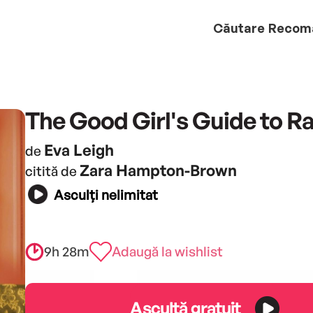
Căutare
Recom
The Good Girl's Guide to R
Eva Leigh
de
Zara Hampton-Brown
citită de
Asculți nelimitat
9h 28m
Adaugă la wishlist
Ascultă gratuit