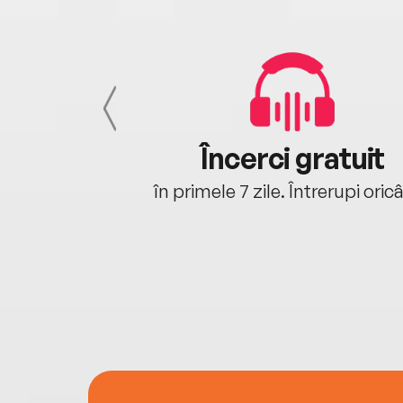
cu tine
Încerci gratuit
oriunde ești.
în primele 7 zile. Întrerupi oric