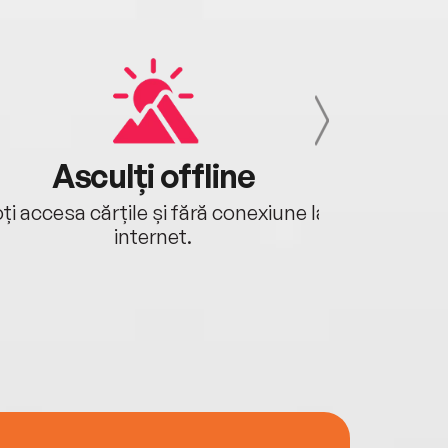
Asculți offline
Aj
ți accesa cărțile și fără conexiune la
Ascultă a
internet.