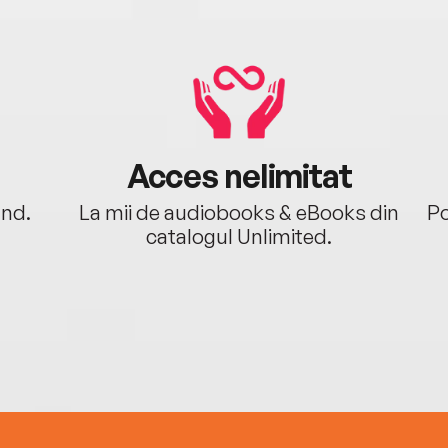
Acces nelimitat
ând.
La mii de audiobooks & eBooks din
Po
catalogul Unlimited.