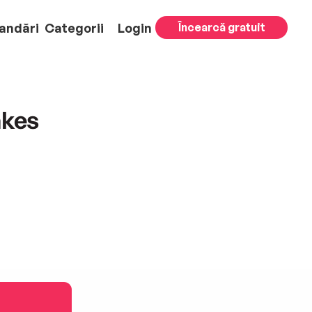
andări
Categorii
Login
Încearcă gratuit
akes