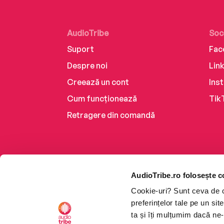
AudioTribe
Soc
Suport
Fac
Despre noi
Lin
Creează un cont
Ins
Cum funcționează
Tik
Retragere din comandă
AudioTribe.ro folosește c
Cookie-uri? Sunt ceva de ca
preferințelor tale pe un si
ta și îți mulțumim dacă ne-