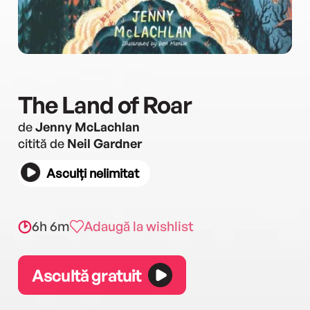
The Land of Roar
de
Jenny McLachlan
citită de
Neil Gardner
Asculți nelimitat
6h 6m
Adaugă la wishlist
Ascultă gratuit