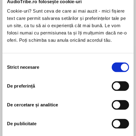
AudioTribe.ro folosește cookie-uri
Cookie-uri? Sunt ceva de care ai mai auzit - mici fișiere
text care permit salvarea setărilor și preferințelor tale pe
Despre
carte
un site, ca tu să ai o experiență cât mai bună. Le vom
folosi numai cu permisiunea ta și îți mulțumim dacă ne-o
Everyone remembers their secret imaginary
oferi. Poți schimba sau anula oricând acordul tău.
world…but what if you discovered that yours
was real?
Selecția
When Arthur and Rose were little, they were the
Strict necesare
consimțământului
MAI MULT
heroes of Roar, a magical world they invented
În acest moment nu există recenzii
where the wildest creations of their
De preferință
pentru această carte
imaginations roamed. Now that they’re eleven,
Roar is just a distant memory. But it hasn’t
forgotten them.
De cercetare și analitice
Jenny McLachlan
When their grandfather is spirited away into
De publicitate
Roar by the villain who still haunts their
Jenny McLachlanis the author of the Dead Good
nightmares, Arthur and Rose must go back to
Detective duology and the bestselling Land of