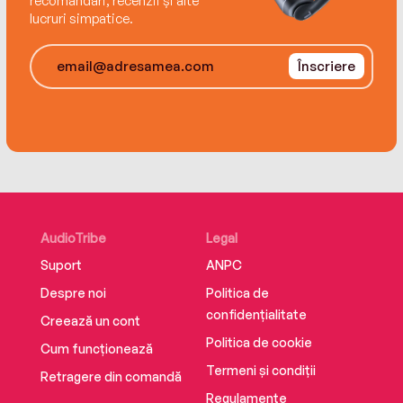
recomandări, recenzii și alte
lucruri simpatice.
Înscriere
AudioTribe
Legal
Suport
ANPC
Despre noi
Politica de
confidențialitate
Creează un cont
Politica de cookie
Cum funcționează
Termeni și condiții
Retragere din comandă
Regulamente