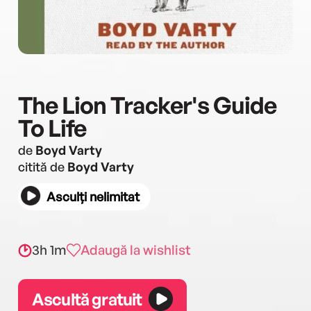
The Lion Tracker's Guide
To Life
de
Boyd Varty
citită de
Boyd Varty
Asculți nelimitat
3h 1m
Adaugă la wishlist
Ascultă gratuit