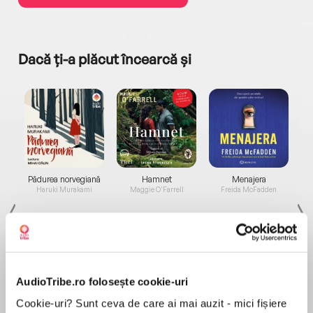
Dacă ți-a plăcut încearcă și
a...
Pădurea norvegiană
Hamnet
Menajera
I
Haruki Murakami
Maggie O'Farrell
Freida McFadden
AudioTribe.ro folosește cookie-uri
Cookie-uri? Sunt ceva de care ai mai auzit - mici fișiere
Elita de Argint (Elita
Diavolul se îmbracă de
Migdală