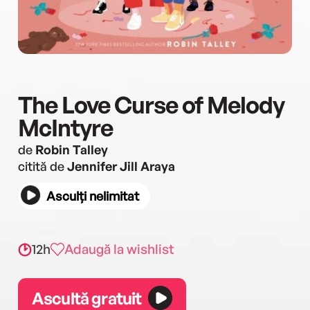
The Love Curse of Melody
McIntyre
de
Robin Talley
citită de
Jennifer Jill Araya
Asculți nelimitat
12h
Adaugă la wishlist
Ascultă gratuit