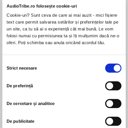
de...
la...
Dani Francis
Lauren Weisberger
Sohn Won-pyung
AudioTribe.ro folosește cookie-uri
Cookie-uri? Sunt ceva de care ai mai auzit - mici fișiere
text care permit salvarea setărilor și preferințelor tale pe
un site, ca tu să ai o experiență cât mai bună. Le vom
Despre
carte
folosi numai cu permisiunea ta și îți mulțumim dacă ne-o
oferi. Poți schimba sau anula oricând acordul tău.
Perfect for fans of Becky Albertalli and Nina
LaCour, this romantic comedy from New York
Times bestselling author Robin Talley has
Selecția
something for everyone: backstage rendezvous,
Strict necesare
consimțământului
deadly props, and a seemingly insurmountable
MAI MULT
obstacle to True Love.
În acest moment nu există recenzii
De preferință
pentru această carte
Melody McIntyre, stage manager extraordinaire,
has a plan for everything.
De cercetare și analitice
What she doesn’t have? Success with love.
Robin Talley
Every time she falls for someone during a school
De publicitate
performance, both the romance and the show