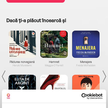
Dacă ți-a plăcut încearcă și
a...
Pădurea norvegiană
Hamnet
Menajera
I
Haruki Murakami
Maggie O'Farrell
Freida McFadden
Elita de Argint (Elita
Diavolul se îmbracă de
Migdală