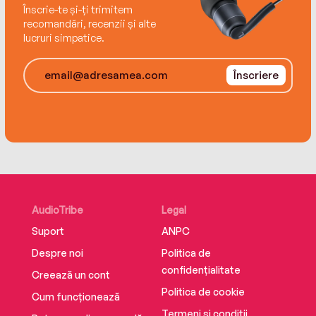
Înscrie-te și-ți trimitem
recomandări, recenzii și alte
lucruri simpatice.
Înscriere
AudioTribe
Legal
Suport
ANPC
Despre noi
Politica de
confidențialitate
Creează un cont
Politica de cookie
Cum funcționează
Termeni și condiții