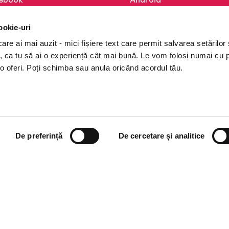
kedIn
iOS
ookie-uri
tagram
Huawei
re ai mai auzit - mici fișiere text care permit salvarea setărilor 
Tok
te, ca tu să ai o experiență cât mai bună. Le vom folosi numai cu
o oferi. Poți schimba sau anula oricând acordul tău.
De preferință
De cercetare și analitice
i books a Cărturești.