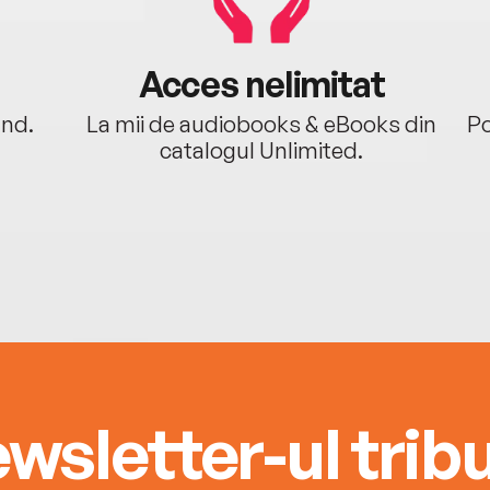
Acces nelimitat
ând.
La mii de audiobooks & eBooks din
Po
catalogul Unlimited.
wsletter-ul tribu