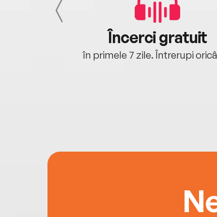
cu tine
Încerci gratuit
oriunde ești.
în primele 7 zile. Întrerupi oric
Ne