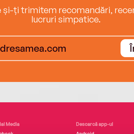
e și-ți trimitem recomandări, recenz
lucruri simpatice.
ial Media
Descarcă app-ul
ebook
Android