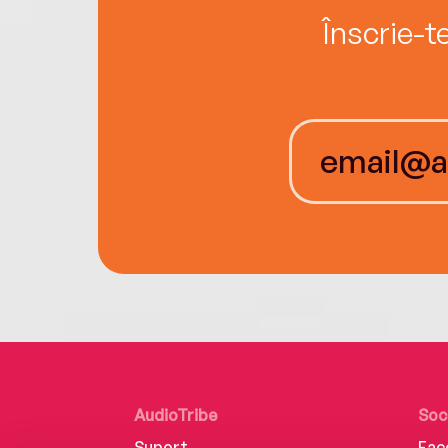
Înscrie-t
AudioTribe
Soc
Suport
Fac