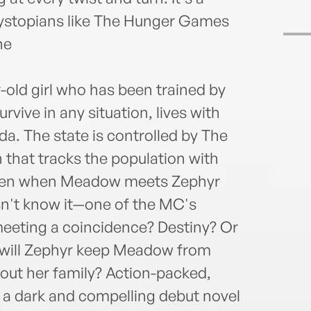
dystopians like The Hunger Games
ne
old girl who has been trained by
survive in any situation, lives with
da. The state is controlled by The
that tracks the population with
hicken when Meadow meets Zephyr
n't know it—one of the MC's
eeting a coincidence? Destiny? Or
nd will Zephyr keep Meadow from
bout her family? Action-packed,
is a dark and compelling debut novel