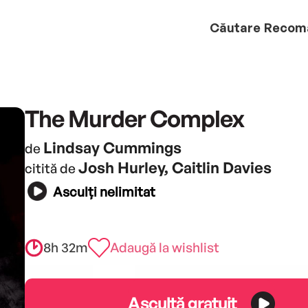
Căutare
Recom
The Murder Complex
Lindsay Cummings
de
Josh Hurley, Caitlin Davies
citită de
Asculți nelimitat
8h 32m
Adaugă la wishlist
Ascultă gratuit