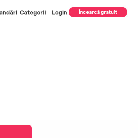
andări
Categorii
Login
Încearcă gratuit