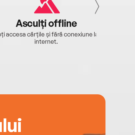
Asculți offline
Aj
ți accesa cărțile și fără conexiune la
Ascultă a
internet.
lui