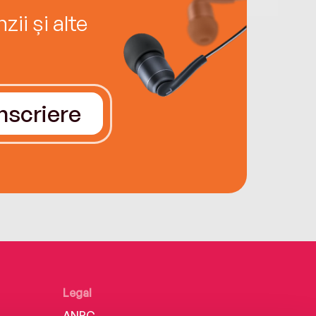
ii și alte
Înscriere
Legal
ANPC