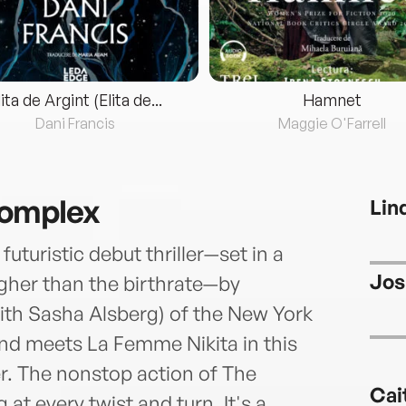
lita de Argint (Elita de...
Hamnet
Dani Francis
Maggie O'Farrell
Complex
Lin
turistic debut thriller—set in a
Jos
igher than the birthrate—by
th Sasha Alsberg) of the New York
end meets La Femme Nikita in this
er. The nonstop action of The
Cai
t every twist and turn. It's a