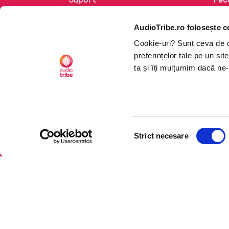
Despre noi
Lin
AudioTribe.ro folosește c
Creează un cont
Ins
Cookie-uri? Sunt ceva de ca
Cum funcționează
Tik
preferințelor tale pe un si
Retragere din comandă
ta și îți mulțumim dacă ne-
Selecția
CTRL+F2
CTRL+F2
Strict necesare
consimțământului
Platforma de audiobooks ș