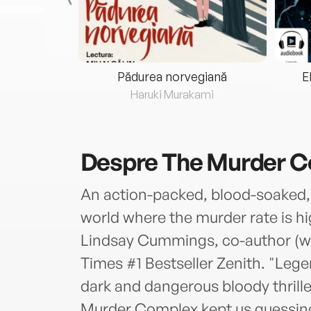
eria...
Pădurea norvegiană
E
ris
Haruki Murakami
Despre
The Murder 
An action-packed, blood-soaked, fu
world where the murder rate is h
Lindsay Cummings, co-author (wi
Times #1 Bestseller Zenith. "Leg
dark and dangerous bloody thrill
Murder Complex kept us guessing a