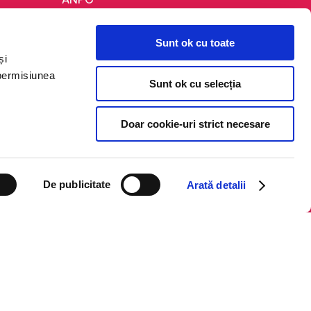
Politica de confidențialitate
Sunt ok cu toate
Politica de cookie
și
Termeni și condiții
 permisiunea
Sunt ok cu selecția
Regulamente
Doar cookie-uri strict necesare
De publicitate
Arată detalii