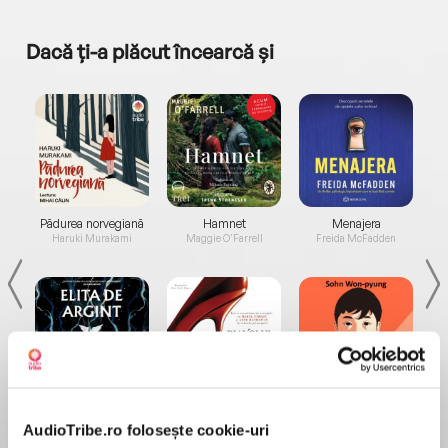
Dacă ți-a plăcut încearcă și
a...
Pădurea norvegiană
Hamnet
Menajera
I
Haruki Murakami
Maggie O'Farrell
Freida McFadden
Elita de Argint (Elita
Diavolul se îmbracă de
Migdală
de...
la...
Dani Francis
Lauren Weisberger
Sohn Won-pyung
AudioTribe.ro folosește cookie-uri