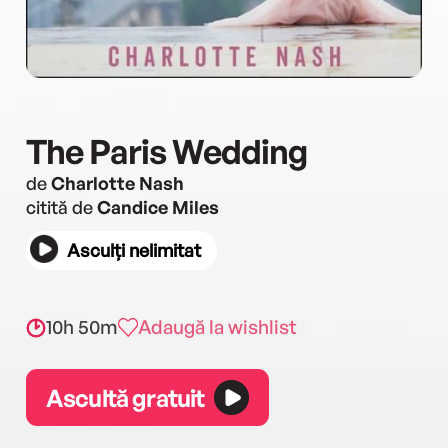
The Paris Wedding
de
Charlotte Nash
citită de
Candice Miles
Asculți nelimitat
10h 50m
Adaugă la wishlist
Ascultă gratuit