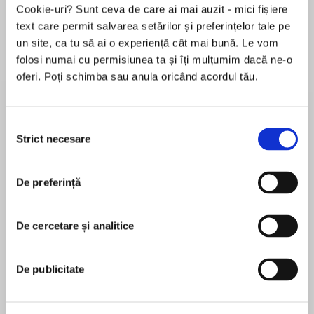
Cookie-uri? Sunt ceva de care ai mai auzit - mici fișiere
text care permit salvarea setărilor și preferințelor tale pe
un site, ca tu să ai o experiență cât mai bună. Le vom
Despre
carte
folosi numai cu permisiunea ta și îți mulțumim dacă ne-o
oferi. Poți schimba sau anula oricând acordul tău.
In Australian bestselling author Charlotte
Nash's U.S. debut, a young woman attends her
ex-boyfriend's Paris wedding and discovers
Selecția
more than she ever dreamed in the ultimate city
Strict necesare
consimțământului
of love.
MAI MULT
De preferință
În acest moment nu există recenzii
Imagine you are invited to Paris, the City of
pentru această carte
Love, to witness the wedding of your first love to
a woman you’ve never met. Would you go?
De cercetare și analitice
Charlotte Nash
It’s been ages since Rachael West has seen the
Charlotte Nash began stealing her mother’s Jilly
De publicitate
man she once believed she couldn’t live
Cooper novels at the age of thirteen and has been
without. Receiving his wedding invitation was
enthusiastic about romance ever since. She
bittersweet—she was oddly touched he’s asked