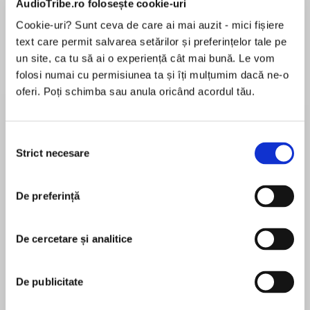
AudioTribe.ro folosește cookie-uri
Cookie-uri? Sunt ceva de care ai mai auzit - mici fișiere
text care permit salvarea setărilor și preferințelor tale pe
Despre
carte
un site, ca tu să ai o experiență cât mai bună. Le vom
folosi numai cu permisiunea ta și îți mulțumim dacă ne-o
“Dimon excels at creating memorable, complex
oferi. Poți schimba sau anula oricând acordul tău.
characters.”—Publishers Weekly (starred
review)
Selecția
Salvation, Pennsylvania. The commune located
Strict necesare
consimțământului
MAI MULT
in the small town was advertised as a modern
În acest moment nu există recenzii
Utopia: a place to live, share, and learn with
De preferință
pentru această carte
other like-minded young people. Cate
Pendleton’s sister was one of them. Now she’s
dead—and Cate won’t rest until she finds out
De cercetare și analitice
who killed her. Stonewalled at every turn, she
HelenKay Dimon
approaches a DC Fixer for help and ends up
De publicitate
with Damon Knox, a mysterious man with a
Award-winning author HelenKay Dimon spent
secretive past. But Cate soon discovers that
twelve years in the most unromantic career ever –