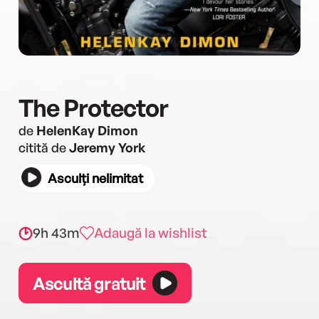
The Protector
de
HelenKay Dimon
citită de
Jeremy York
Asculți nelimitat
9h 43m
Adaugă la wishlist
Ascultă gratuit