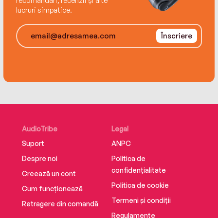
recomandări, recenzii și alte
lucruri simpatice.
Înscriere
AudioTribe
Legal
Suport
ANPC
Despre noi
Politica de
confidențialitate
Creează un cont
Politica de cookie
Cum funcționează
Termeni și condiții
Retragere din comandă
Regulamente