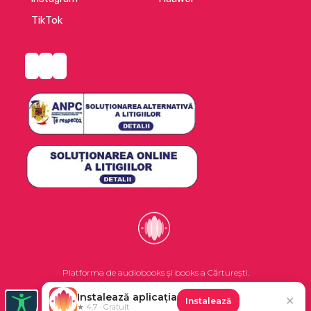
TikTok
‘A fun book which had me chortling out loud’
NetGalley reviewer ⭐⭐⭐⭐⭐
Platforma de audiobooks și books a Cărturești.
Instalează aplicația
✕
Instalează
©2026 Nemo EPG SRL. Toate drepturile rezervate.
★ 4.7 · Gratuit