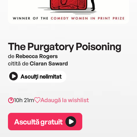
The Purgatory Poisoning
de
Rebecca Rogers
citită de
Ciaran Saward
Asculți nelimitat
10h 21m
Adaugă la wishlist
Ascultă gratuit