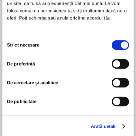
un site, ca tu să ai o experiență cât mai bună. Le vom
folosi numai cu permisiunea ta și îți mulțumim dacă ne-o
oferi. Poți schimba sau anula oricând acordul tău.
Despre
carte
‘A fabulously funny celestial crime caper, full of
Selecția
wit, warmth and heart.’ Helen Lederer
Strict necesare
consimțământului
De preferință
MAI MULT
În acest moment nu există recenzii
How do you solve your own murder when you’re
De cercetare și analitice
pentru această carte
already dead?
Rebecca Rogers
De publicitate
Purgatory (noun):
Ciaran Saward
Arată detalii
1. Where the dead are sent to atone.