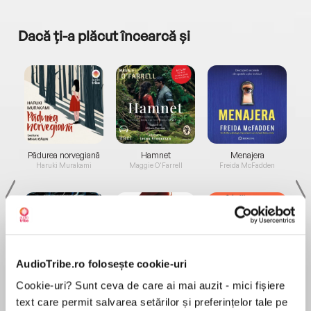
Dacă ți-a plăcut încearcă și
a...
Pădurea norvegiană
Hamnet
Menajera
I
Haruki Murakami
Maggie O'Farrell
Freida McFadden
AudioTribe.ro folosește cookie-uri
Elita de Argint (Elita
Diavolul se îmbracă de
Migdală
Cookie-uri? Sunt ceva de care ai mai auzit - mici fișiere
de...
la...
Dani Francis
Lauren Weisberger
Sohn Won-pyung
text care permit salvarea setărilor și preferințelor tale pe