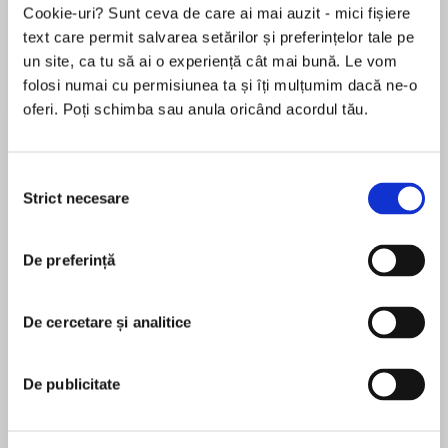
Cookie-uri? Sunt ceva de care ai mai auzit - mici fișiere
text care permit salvarea setărilor și preferințelor tale pe
un site, ca tu să ai o experiență cât mai bună. Le vom
Despre
carte
folosi numai cu permisiunea ta și îți mulțumim dacă ne-o
oferi. Poți schimba sau anula oricând acordul tău.
If you love Jennifer Robson or The Crown you
will love New York Times bestselling author
Karen Harper’s novel about Elizabeth, The
Selecția
Queen Mother.
Strict necesare
consimțământului
MAI MULT
1939. As the wife of the King George VI and the
De preferință
În acest moment nu există recenzii
mother of the future queen, Elizabeth—“the
pentru această carte
queen mother”—shows a warm, smiling face to
the world. But it’s no surprise that Hitler himself
De cercetare și analitice
Karen Harper
calls her the “Most Dangerous Woman in
Europe.” For behind that soft voice and kindly
New York Times and USA Today bestselling
De publicitate
demeanor is a will of steel.
author KAREN HARPER is a former Ohio State
University instructor and high school English
Two years earlier, George was thrust onto the