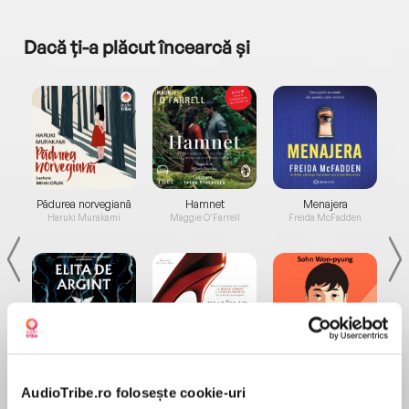
Dacă ți-a plăcut încearcă și
a...
Pădurea norvegiană
Hamnet
Menajera
I
Haruki Murakami
Maggie O'Farrell
Freida McFadden
Elita de Argint (Elita
Diavolul se îmbracă de
Migdală
de...
la...
Dani Francis
Lauren Weisberger
Sohn Won-pyung
AudioTribe.ro folosește cookie-uri