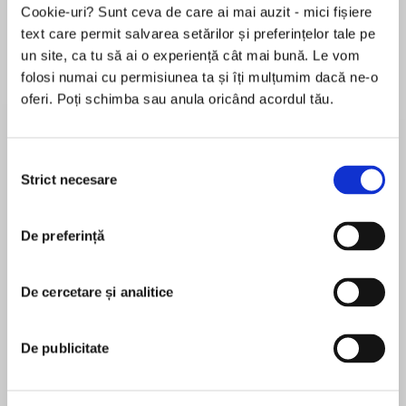
Cookie-uri? Sunt ceva de care ai mai auzit - mici fișiere
text care permit salvarea setărilor și preferințelor tale pe
un site, ca tu să ai o experiență cât mai bună. Le vom
Despre
carte
folosi numai cu permisiunea ta și îți mulțumim dacă ne-o
oferi. Poți schimba sau anula oricând acordul tău.
“If you have yet to add Liu to your must-read
list, you’re doing yourself a disservice.”—
Booklist
Selecția
Strict necesare
consimțământului
Marjorie M. Lui has created a most unusual
MAI MULT
investigative organization in the Dirk and Steele
De preferință
În acest moment nu există recenzii
Detective Agency—a collection of
pentru această carte
shapeshifters, psychics, and other uniquely
gifted individuals—and in doing so has
De cercetare și analitice
Marjorie Liu
revitalized the paranormal romance genre.
InThe Red Heart of Jade,an ex-cop with
Marjorie Liu is the New York Times bestselling
De publicitate
extraordinarily heightened senses follow a trail
author of the Monstress series, illustrated by Sana
of death to Taipei—and finds the woman of his
Takeda. She also writes for Marvel Comics,
heart there, the childhood love he once believed