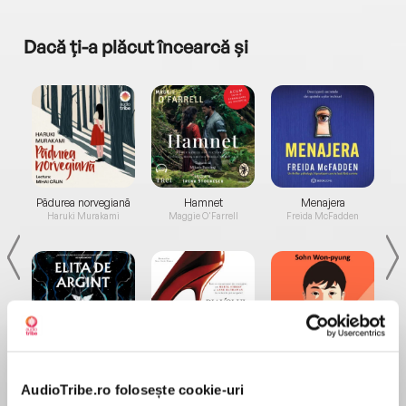
Dacă ți-a plăcut încearcă și
a...
Pădurea norvegiană
Hamnet
Menajera
I
Haruki Murakami
Maggie O'Farrell
Freida McFadden
Elita de Argint (Elita
Diavolul se îmbracă de
Migdală
de...
la...
Dani Francis
Lauren Weisberger
Sohn Won-pyung
AudioTribe.ro folosește cookie-uri