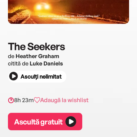
The Seekers
de
Heather Graham
citită de
Luke Daniels
Asculți nelimitat
8h 23m
Adaugă la wishlist
Ascultă gratuit