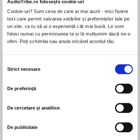
AudioTribe.ro folosește cookie-uri
Cookie-uri? Sunt ceva de care ai mai auzit - mici fișiere
text care permit salvarea setărilor și preferințelor tale pe
Despre
carte
un site, ca tu să ai o experiență cât mai bună. Le vom
folosi numai cu permisiunea ta și îți mulțumim dacă ne-o
THE TRUTH IS SCARIER THAN FICTION
oferi. Poți schimba sau anula oricând acordul tău.
Keri Wolf has joined the crew of The Seekers, a
show that searches for paranormal phenomena,
Selecția
as they explore a supposedly haunted old inn on
Strict necesare
consimțământului
MAI MULT
the road between Philadelphia and Harrisburg.
În acest moment nu există recenzii
The place is famous for its warm welcome—and
De preferință
pentru această carte
infamous for being the site of an ax murder
rampage in the 1920s. They’ve barely begun
Heather Graham
when a very real dead body is discovered in the
De cercetare și analitice
basement. As a nonfiction author, Keri is
New York Times and USA Today bestselling
supposed to be the rational one, but she can’t
author Heather Graham has written more than a
De publicitate
explain a terrifying apparition that seems to be
hundred novels. She's a winner of the RWA's
both a threat and a warning.