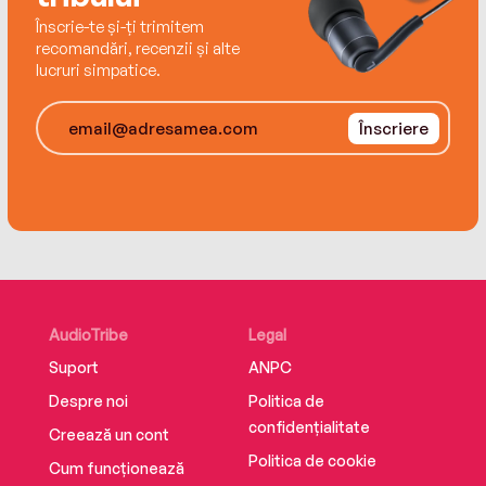
Înscrie-te și-ți trimitem
recomandări, recenzii și alte
lucruri simpatice.
Înscriere
AudioTribe
Legal
Suport
ANPC
Despre noi
Politica de
confidențialitate
Creează un cont
Politica de cookie
Cum funcționează