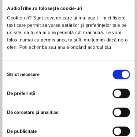
Elita de Argint (Elita
Diavolul se îmbracă de
Migdală
de...
la...
Dani Francis
Lauren Weisberger
Sohn Won-pyung
AudioTribe.ro folosește cookie-uri
Cookie-uri? Sunt ceva de care ai mai auzit - mici fișiere
text care permit salvarea setărilor și preferințelor tale pe
un site, ca tu să ai o experiență cât mai bună. Le vom
Despre
carte
folosi numai cu permisiunea ta și îți mulțumim dacă ne-o
oferi. Poți schimba sau anula oricând acordul tău.
A lonely ghost finds an unexpected friend in this
fantastically atmospheric story.
Selecția
Strict necesare
consimțământului
Night after night, Tobias the ghost hangs
MAI MULT
around the empty house where he lives, longing
De preferință
În acest moment nu există recenzii
for something interesting to happen. That is,
pentru această carte
until one day, a girl named Eliza moves in with
her family…
De cercetare și analitice
Tom Percival
Armed with his grandad’s book of spells, Tobias
De publicitate