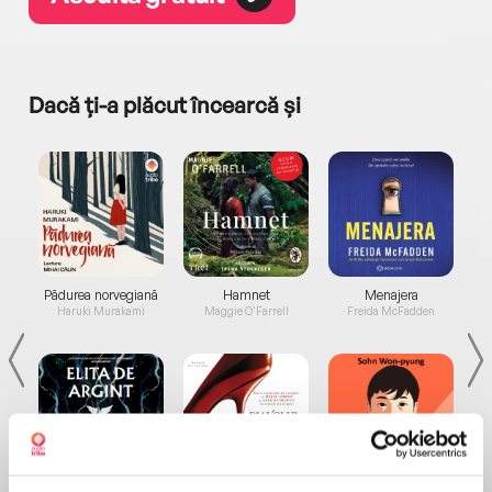
Dacă ți-a plăcut încearcă și
a...
Pădurea norvegiană
Hamnet
Menajera
I
Haruki Murakami
Maggie O'Farrell
Freida McFadden