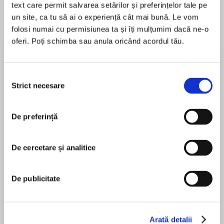
text care permit salvarea setărilor și preferințelor tale pe
un site, ca tu să ai o experiență cât mai bună. Le vom
folosi numai cu permisiunea ta și îți mulțumim dacă ne-o
oferi. Poți schimba sau anula oricând acordul tău.
Despre
carte
A los trece años, la niñez de Charlie Quinn llegó
a un brusco y desolador final. Dos hombres, con
Selecția
asuntos pendientes con su padre, que era
Strict necesare
consimțământului
abogado, irrumpieron en su casa y después de
esa terrible noche el mundo de Charlie no volvió
De preferință
MAI MULT
a ser el mismo.
În acest moment nu există recenzii
pentru această carte
Ahora que ella también era abogada, se había
De cercetare și analitice
propuesto defender a aquellos de los que nadie
se preocupaba nunca. Por eso, cuando Flora
De publicitate
Faulkner, una adolescente huérfana, le pidió
Karin Slaughter
ayuda, Charlie se acordó de su pasado y no fue
capaz de decirle que no.
Arată detalii