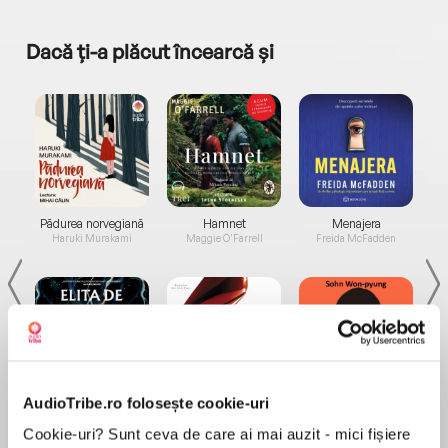
Dacă ți-a plăcut încearcă și
a...
Pădurea norvegiană
Hamnet
Menajera
I
Haruki Murakami
Maggie O'Farrell
Freida McFadden
AudioTribe.ro folosește cookie-uri
Elita de Argint (Elita
Diavolul se îmbracă de
Migdală
de...
la...
Dani Francis
Lauren Weisberger
Sohn Won-pyung
Cookie-uri? Sunt ceva de care ai mai auzit - mici fișiere