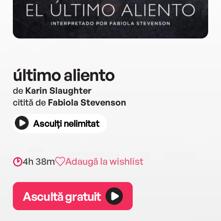
último aliento
de
Karin Slaughter
citită de
Fabiola Stevenson
Asculți nelimitat
4h 38m
Adaugă la wishlist
Ascultă gratuit